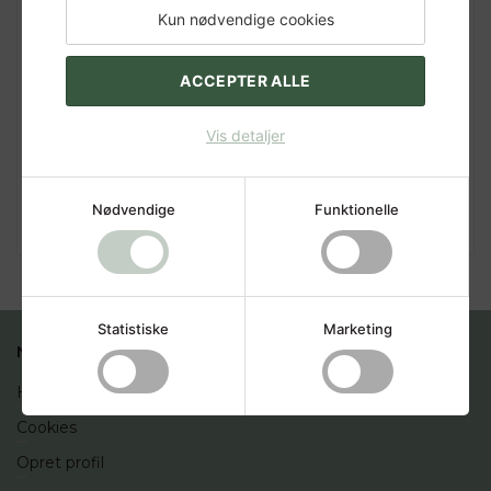
Previous
Nex
Kun nødvendige cookies
Af Yuehua Liu
ACCEPTER ALLE
Udgivelsesår:
2020
Type:
Hardback
Vis detaljer
Pris
2.150,00 DKK
Studiepris:
1.935,00 DKK
Nødvendige
Funktionelle
Læg i kurv
Statistiske
Marketing
NYTTIGE LINKS
Handelsbetingelser
Cookies
Opret profil