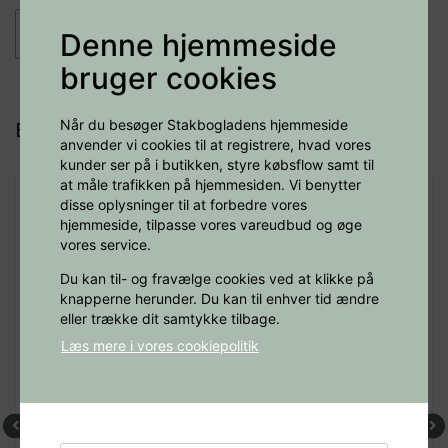
−
+
Læg i kurv
Denne hjemmeside
bruger cookies
Når du besøger Stakbogladens hjemmeside
Bøger af samme forfatter
anvender vi cookies til at registrere, hvad vores
kunder ser på i butikken, styre købsflow samt til
at måle trafikken på hjemmesiden. Vi benytter
disse oplysninger til at forbedre vores
hjemmeside, tilpasse vores vareudbud og øge
vores service.
Du kan til- og fravælge cookies ved at klikke på
knapperne herunder. Du kan til enhver tid ændre
eller trække dit samtykke tilbage.
Læs mere i vores cookiepolitik
Ikke på lager.
Levering:
12-14 dage
Practical Grammar of Modern Chinese I