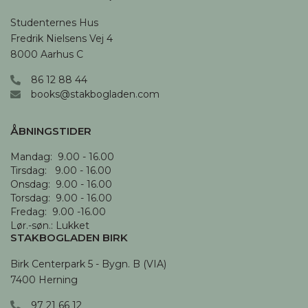
Studenternes Hus

Fredrik Nielsens Vej 4

8000 Aarhus C
86 12 88 44
books@stakbogladen.com
ÅBNINGSTIDER
Mandag:  9.00 - 16.00

Tirsdag:   9.00 - 16.00

Onsdag:  9.00 - 16.00 

Torsdag:  9.00 - 16.00

Fredag:  9.00 -16.00

Lør.-søn.: Lukket
STAKBOGLADEN BIRK
Birk Centerpark 5 - Bygn. B (VIA)

7400 Herning
97 21 66 12