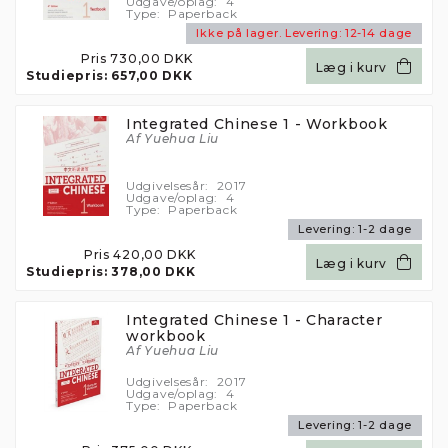
Udgave/oplag:
4
Type:
Paperback
Ikke på lager.
Levering:
12-14 dage
Pris
730,00 DKK
Læg i kurv
Studiepris:
657,00 DKK
Integrated Chinese 1 - Workbook
Af Yuehua Liu
Udgivelsesår:
2017
Udgave/oplag:
4
Type:
Paperback
Levering:
1-2 dage
Pris
420,00 DKK
Læg i kurv
Studiepris:
378,00 DKK
Integrated Chinese 1 - Character
workbook
Af Yuehua Liu
Udgivelsesår:
2017
Udgave/oplag:
4
Type:
Paperback
Levering:
1-2 dage