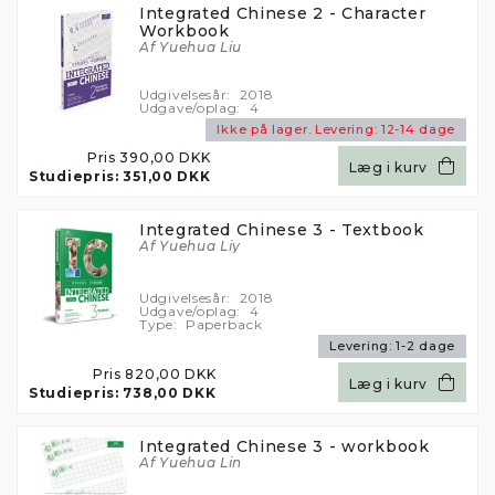
Integrated Chinese 2 - Character
Workbook
Af Yuehua Liu
Udgivelsesår:
2018
Udgave/oplag:
4
Ikke på lager.
Levering:
12-14 dage
Pris
390,00 DKK
Læg i kurv
Studiepris:
351,00 DKK
Integrated Chinese 3 - Textbook
Af Yuehua Liy
Udgivelsesår:
2018
Udgave/oplag:
4
Type:
Paperback
Levering:
1-2 dage
Pris
820,00 DKK
Læg i kurv
Studiepris:
738,00 DKK
Denne hjemmeside
Integrated Chinese 3 - workbook
bruger cookies
Af Yuehua Lin