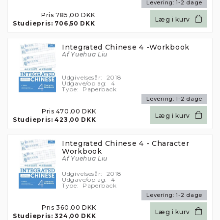
Levering:
1-2 dage
Vis detaljer
Pris
785,00 DKK
Læg i kurv
Studiepris:
706,50 DKK
Nødvendige
Funktionelle
Integrated Chinese 4 -Workbook
Af Yuehua Liu
Udgivelsesår:
2018
Udgave/oplag:
4
Type:
Paperback
Statistiske
Marketing
Levering:
1-2 dage
Pris
470,00 DKK
Læg i kurv
Studiepris:
423,00 DKK
Integrated Chinese 4 - Character
Workbook
Af Yuehua Liu
Udgivelsesår:
2018
Udgave/oplag:
4
Type:
Paperback
Levering:
1-2 dage
Pris
360,00 DKK
Læg i kurv
Studiepris:
324,00 DKK