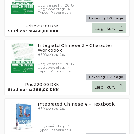
Når du besøger Stakbogladens hjemmeside
Udgivelsesår:
2018
Udgave/oplag:
4
anvender vi cookies til at registrere, hvad vores
Type:
Paperback
kunder ser på i butikken, styre købsflow samt til
Levering:
1-2 dage
at måle trafikken på hjemmesiden. Vi benytter
Pris
520,00 DKK
Læg i kurv
disse oplysninger til at forbedre vores
Studiepris:
468,00 DKK
hjemmeside, tilpasse vores vareudbud og øge
vores service.
Integratd Chinese 3 - Character
Workbook
Du kan til- og fravælge cookies ved at klikke på
Af Yuehua Liu
knapperne herunder. Du kan til enhver tid ændre
eller trække dit samtykke tilbage.
Udgivelsesår:
2018
Udgave/oplag:
4
Type:
Paperback
Læs mere i vores cookiepolitik
Levering:
1-2 dage
Pris
320,00 DKK
Læg i kurv
Studiepris:
288,00 DKK
Integrated Chinese 4 - Textbook
Kun nødvendige cookies
Af Yuehua Liu
ACCEPTER ALLE
Udgave/oplag:
4
Type:
Paperback