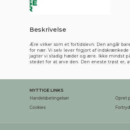
Ku
Beskrivelse
Ære virker som et fortidslevn. Den angår bare
for nær. Vi selv lever frigjort af indskrænke
jagter vi stadig hæder og ære. Ikke mindst på
Nødve
stedet for at arve den. Den eneste trøst er, a
NYTTIGE LINKS
Handelsbetingelser
Opret p
Cookies
Fortry