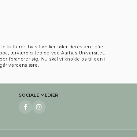
e kulturer, hvis familier føler deres ære gået
Stopa, ærværdig teolog ved Aarhus Universitet,
 forandrer sig. Nu skal vi knokle os til den i
eting
orgår verdens ære.
SOCIALE MEDIER