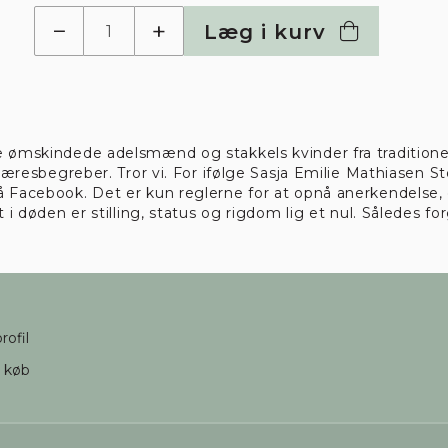
−
+
Læg i kurv
n nødvendige cookies
ACCEPTER ALLE
Vis detaljer
 ømskindede adelsmænd og stakkels kvinder fra traditionell
de æresbegreber. Tror vi. For ifølge Sasja Emilie Mathiasen 
 Facebook. Det er kun reglerne for at opnå anerkendelse, der
ndige
Funktionelle
Statistiske
Mark
t i døden er stilling, status og rigdom lig et nul. Således f
rofil
d køb