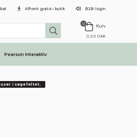
abat
Afhent gratis i butik
B2B-login
0
Kurv
0,00 DKK
Pearson Interaktiv
user i søgefeltet.