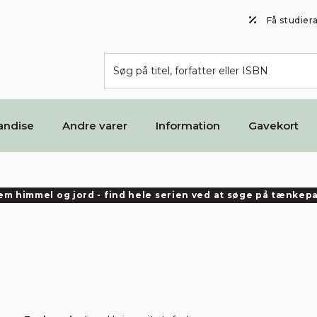
Få studier
andise
Andre varer
Information
Gavekort
lem himmel og jord - find hele serien ved at søge på tænkepa