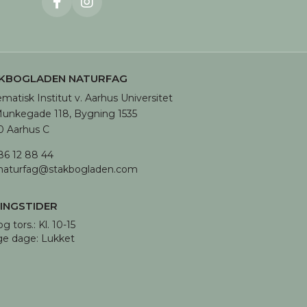
KBOGLADEN NATURFAG
matisk Institut v. Aarhus Universitet

unkegade 118, Bygning 1535

 Aarhus C
86 12 88 44
naturfag@stakbogladen.com
INGSTIDER
og tors.: Kl. 10-15 

ge dage: Lukket