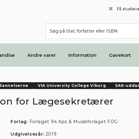
Få studier
andise
Andre varer
Information
Gavekort
ddannelserne
VIA University College Viborg
SAK-udda
tion for Lægesekretærer
Forlag:
Forlaget 94 Aps & Musikforlaget FOG
Udgivelsesår:
2019