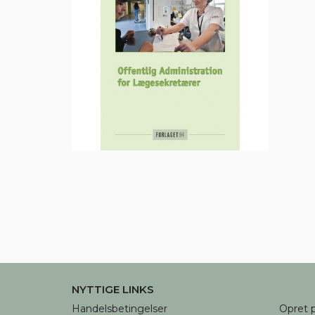
NYTTIGE LINKS
Handelsbetingelser
Opret p