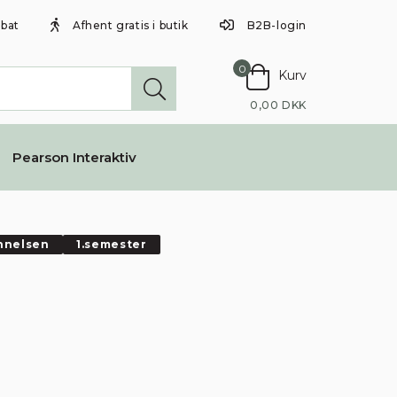
abat
Afhent gratis i butik
B2B-login
0
Kurv
0,00 DKK
Pearson Interaktiv
nnelsen
1.semester