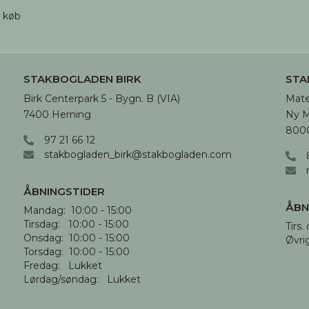
d køb
STAKBOGLADEN BIRK
STA
Birk Centerpark 5 - Bygn. B (VIA)

Mate
7400 Herning
Ny M
8000
97 21 66 12
stakbogladen_birk@stakbogladen.com
ÅBNINGSTIDER
ÅBN
Mandag:  10:00 - 15:00

Tirsdag:   10:00 - 15:00

Tirs. 
Onsdag:  10:00 - 15:00

Øvri
Torsdag:  10:00 - 15:00

Fredag:   Lukket

Lørdag/søndag:   Lukket