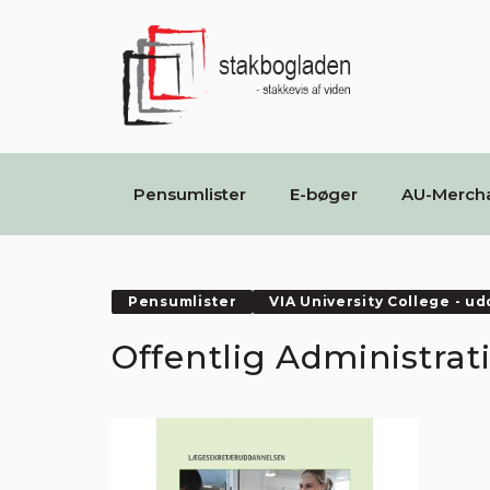
Pensumlister
E-bøger
AU-Merch
Pensumlister
VIA University College - u
Offentlig Administra