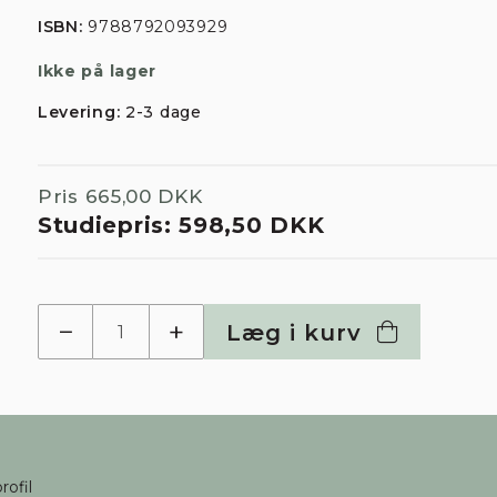
ISBN:
9788792093929
Ikke på lager
Levering:
2-3 dage
Pris
665,00 DKK
Studiepris:
598,50 DKK
−
+
Læg i kurv
rofil