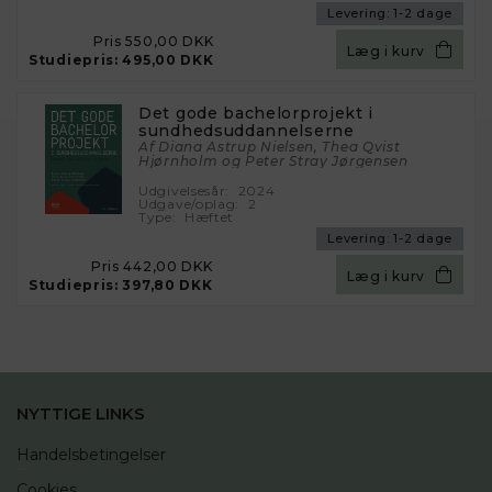
Levering:
1-2 dage
Pris
550,00 DKK
Læg i kurv
Studiepris:
495,00 DKK
Det gode bachelorprojekt i
sundhedsuddannelserne
Af Diana Astrup Nielsen, Thea Qvist
Hjørnholm og Peter Stray Jørgensen
Udgivelsesår:
2024
Udgave/oplag:
2
Type:
Hæftet
Levering:
1-2 dage
Pris
442,00 DKK
Læg i kurv
Studiepris:
397,80 DKK
NYTTIGE LINKS
Handelsbetingelser
Cookies