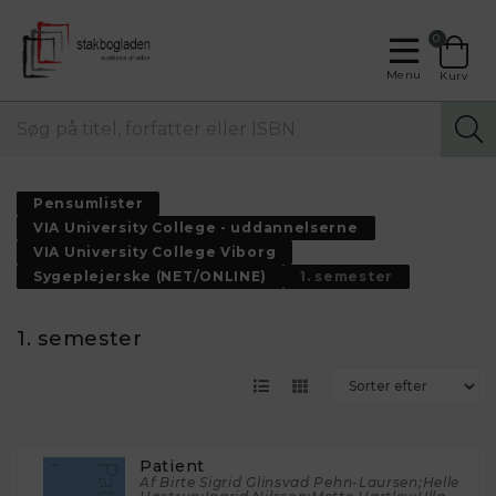
0
Menu
Kurv
Pensumlister
VIA University College - uddannelserne
VIA University College Viborg
Sygeplejerske (NET/ONLINE)
1. semester
1. semester
Patient
Af Birte Sigrid Glinsvad Pehn-Laursen;Helle