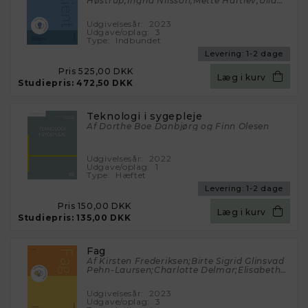
Høstrup;Ingrid Nilsson;Mette Hartlev;Ulla
Hybel;Erik Riiskjær;Mari Holen;Nina
Tvistholm;Helle Bruhn;Bente Martinsen;Pia
Udgivelsesår:
2023
Dreyer;Kathrine Hoffmann Pii;Mette Spliid
Udgave/oplag:
3
Ludvigsen;Trine Lassen;Birgitte
Type:
Indbundet
Hansson;Maria Kristiansen;Karin
Brochstedt Dieperink;Jeanette
Levering:
1-2 dage
Finderup;Louise Støier;Camilla
Pris
525,00 DKK
Bernild;Katrine Haase;Ben Farid Røjgård
Læg i kurv
Nielsen;Sabine Heesemann;Lene Damgård
Studiepris:
472,50 DKK
Olesen;Marianne Busck-Rasmussen;Malene
Norborg Petersson;Lisbeth Aaskov
Falch;Anne Møller Clausen;Camilla Lykke
Teknologi i sygepleje
Jensen;Gitte Stenholt Horn;Karin Bæk
Knudsen;Maria Lund-Tonnesen;Mette Juel
Af Dorthe Boe Danbjørg og Finn Olesen
Rothmann;Alexandra Jønsson
Udgivelsesår:
2022
Udgave/oplag:
1
Type:
Hæftet
Levering:
1-2 dage
Pris
150,00 DKK
Læg i kurv
Studiepris:
135,00 DKK
Fag
Af Kirsten Frederiksen;Birte Sigrid Glinsvad
Pehn-Laursen;Charlotte Delmar;Elisabeth
O.C. Hall;Preben Ulrich Pedersen;Kirsten
Beedholm;Dorthe Boe Danbjørg;Eva
Udgivelsesår:
2023
Ladekjær Larsen;Anita Haahr;Cathrine
Udgave/oplag:
3
Sand Nielsen;Ingegerd Harder;Jane