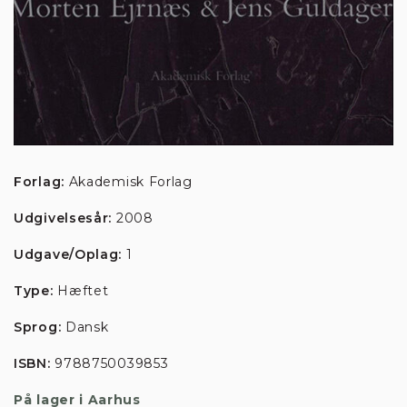
Forlag:
Akademisk Forlag
Udgivelsesår:
2008
Udgave/Oplag:
1
Type:
Hæftet
Sprog:
Dansk
ISBN:
9788750039853
Denne hjemmeside
På lager i Aarhus