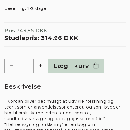
bruger cookies
Levering:
1-2 dage
Når du besøger Stakbogladens hjemmeside
anvender vi cookies til at registrere, hvad vores
Pris
349,95 DKK
kunder ser på i butikken, styre købsflow samt til
Studiepris:
314,96 DKK
at måle trafikken på hjemmesiden. Vi benytter
disse oplysninger til at forbedre vores
hjemmeside, tilpasse vores vareudbud og øge
vores service.
−
+
Læg i kurv
Du kan til- og fravælge cookies ved at klikke på
knapperne herunder. Du kan til enhver tid ændre
eller trække dit samtykke tilbage.
Læs mere i vores cookiepolitik
Beskrivelse
Hvordan bliver det muligt at udvikle forskning og
teori, som er anvendelsesorienteret, og som bygger
bro til praktikerne inden for det sociale,
sundhedsmæssige og pædagogiske område?
Kun nødvendige cookies
“Helhedssyn og forklaring” er en bog om