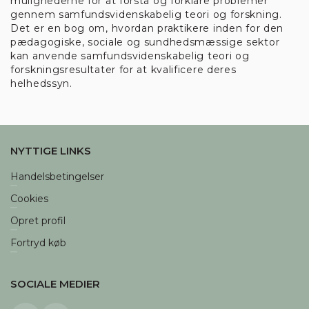
mulighederne for at forstå og forklare problemer
gennem samfundsvidenskabelig teori og forskning.
ACCEPTER ALLE
Det er en bog om, hvordan praktikere inden for den
pædagogiske, sociale og sundhedsmæssige sektor
Vis detaljer
kan anvende samfundsvidenskabelig teori og
forskningsresultater for at kvalificere deres
helhedssyn.
Nødvendige
Funktionelle
NYTTIGE LINKS
Statistiske
Marketing
Handelsbetingelser
Cookies
Opret profil
Fortryd køb
SOCIALE MEDIER