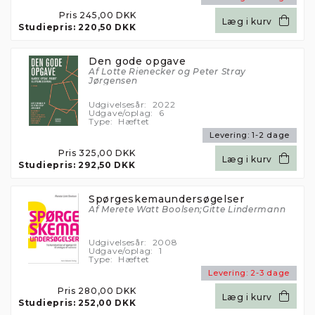
Pris
245,00 DKK
Læg i kurv
Studiepris:
220,50 DKK
Den gode opgave
Af Lotte Rienecker og Peter Stray
Jørgensen
Udgivelsesår:
2022
Udgave/oplag:
6
Type:
Hæftet
Levering:
1-2 dage
Pris
325,00 DKK
Læg i kurv
Studiepris:
292,50 DKK
Spørgeskemaundersøgelser
Af Merete Watt Boolsen;Gitte Lindermann
Udgivelsesår:
2008
Udgave/oplag:
1
Type:
Hæftet
Levering:
2-3 dage
Pris
280,00 DKK
Læg i kurv
Studiepris:
252,00 DKK