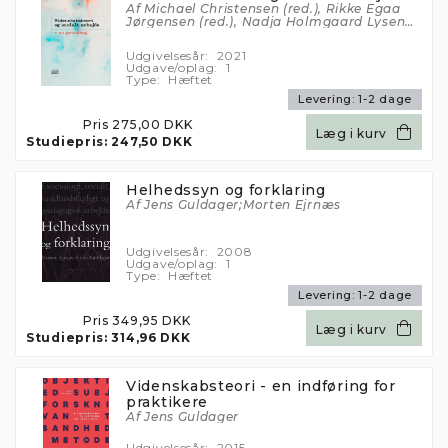
Af Michael Christensen (red.), Rikke Egaa
Jørgensen (red.), Nadja Holmgaard Lysen
(red.) og Charlotte Rosenberg (red.)
Udgivelsesår:
2021
Udgave/oplag:
1
Type:
Hæftet
Levering:
1-2 dage
Pris
275,00 DKK
Læg i kurv
Studiepris:
247,50 DKK
Helhedssyn og forklaring
Af Jens Guldager;Morten Ejrnæs
Udgivelsesår:
2008
Udgave/oplag:
1
Type:
Hæftet
Levering:
1-2 dage
Pris
349,95 DKK
Læg i kurv
Studiepris:
314,96 DKK
Videnskabsteori - en indføring for
praktikere
Af Jens Guldager
Udgivelsesår:
2015