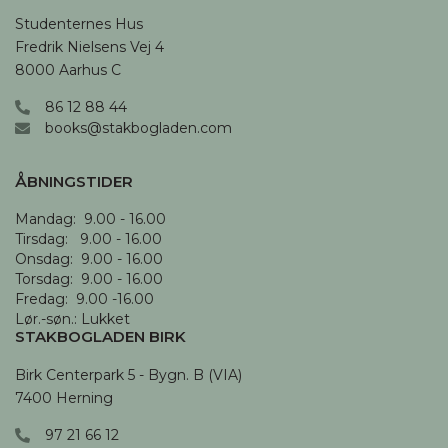
Studenternes Hus

Fredrik Nielsens Vej 4

8000 Aarhus C
86 12 88 44
books@stakbogladen.com
ÅBNINGSTIDER
Mandag:  9.00 - 16.00

Tirsdag:   9.00 - 16.00

Onsdag:  9.00 - 16.00 

Torsdag:  9.00 - 16.00

Fredag:  9.00 -16.00

Lør.-søn.: Lukket
STAKBOGLADEN BIRK
Birk Centerpark 5 - Bygn. B (VIA)

7400 Herning
97 21 66 12