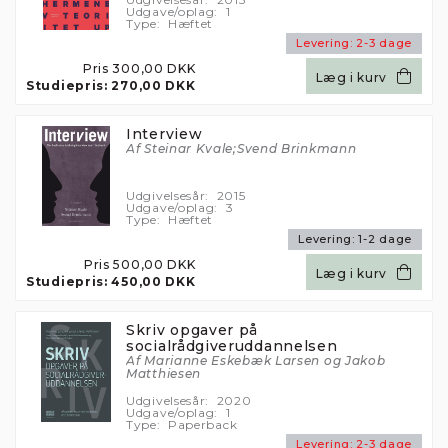
Udgave/oplag:
1
Type:
Hæftet
Levering:
2-3 dage
Pris
300,00 DKK
Læg i kurv
Studiepris:
270,00 DKK
Interview
Af Steinar Kvale;Svend Brinkmann
Udgivelsesår:
2015
Udgave/oplag:
3
Type:
Hæftet
Levering:
1-2 dage
Pris
500,00 DKK
Læg i kurv
Studiepris:
450,00 DKK
Skriv opgaver på
socialrådgiveruddannelsen
Af Marianne Eskebæk Larsen og Jakob
Matthiesen
Udgivelsesår:
2020
Udgave/oplag:
1
Type:
Paperback
Levering:
2-3 dage