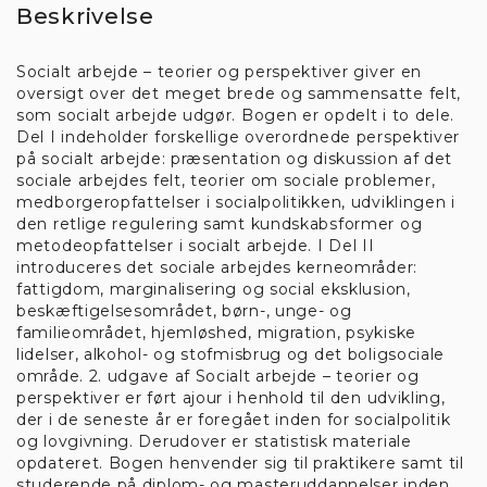
eller trække dit samtykke tilbage.
Beskrivelse
Læs mere i vores cookiepolitik
Socialt arbejde – teorier og perspektiver giver en
oversigt over det meget brede og sammensatte felt,
som socialt arbejde udgør. Bogen er opdelt i to dele.
Del I indeholder forskellige overordnede perspektiver
på socialt arbejde: præsentation og diskussion af det
Kun nødvendige cookies
sociale arbejdes felt, teorier om sociale problemer,
medborgeropfattelser i socialpolitikken, udviklingen i
ACCEPTER ALLE
den retlige regulering samt kundskabsformer og
metodeopfattelser i socialt arbejde. I Del II
introduceres det sociale arbejdes kerneområder:
Vis detaljer
fattigdom, marginalisering og social eksklusion,
beskæftigelsesområdet, børn-, unge- og
familieområdet, hjemløshed, migration, psykiske
Nødvendige
Funktionelle
lidelser, alkohol- og stofmisbrug og det boligsociale
område. 2. udgave af Socialt arbejde – teorier og
perspektiver er ført ajour i henhold til den udvikling,
der i de seneste år er foregået inden for socialpolitik
og lovgivning. Derudover er statistisk materiale
opdateret. Bogen henvender sig til praktikere samt til
Statistiske
Marketing
studerende på diplom- og masteruddannelser inden