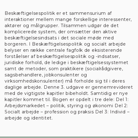
Beskæftigelsespolitik er et sammensurium af
interaktioner mellem mange forskellige interessenter,
aktører og målgrupper. Tilsammen udgør de det
Kun nødvendige cookies
komplicerede system, der omsætter den aktive
beskæftigelsesindsats i det sociale møde med
borgeren. I Beskæftigelsespolitik og socialt arbejde
ACCEPTER ALLE
belyser en række centrale fagfolk de eksisterende
forståelser af beskæftigelsespolitik og -indsatser,
juridiske forhold, de ledige i beskæftigelsessystemet
Vis detaljer
samt de metoder, som praktikere (socialrådgivere,
sagsbehandlere, jobkonsulenter og
virksomhedskonsulenter) må forholde sig til i deres
Nødvendige
Funktionelle
daglige arbejde. Denne 3. udgave er gennemrevideret
med de vigtigste kapitler bibeholdt. Samtidig er nye
kapitler kommet til. Bogen er opdelt i tre dele: Del 1:
Arbejdsmarkedet – politik, styring og økonomi Del 2:
Socialt arbejde – profession og praksis Del 3: Individ –
Statistiske
Marketing
arbejde og identitet.