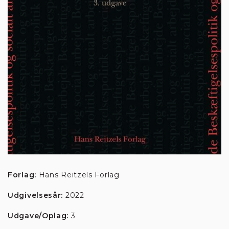
Forlag:
Hans Reitzels Forlag
Udgivelsesår:
2022
Udgave/Oplag:
3