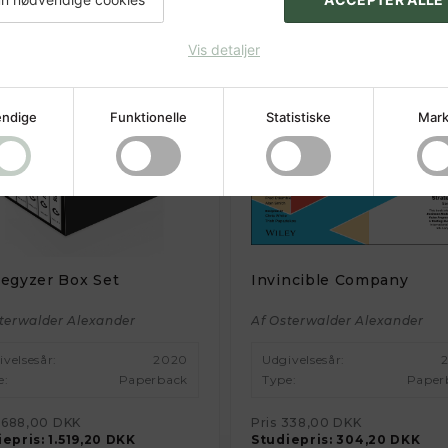
Vis detaljer
ndige
Funktionelle
Statistiske
Mark
tegyzer Box Set
Invincible Company
terwalder Alexander
Af Osterwalder Alexander
ivelsesår:
2020
Udgivelsesår:
e:
Paperback
Type:
Paper
.688,00 DKK
Pris
338,00 DKK
iepris:
1.519,20 DKK
Studiepris:
304,20 DKK