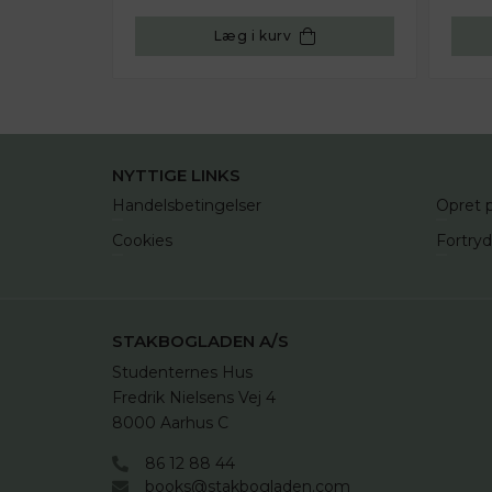
Læg i kurv
NYTTIGE LINKS
Handelsbetingelser
Opret p
Cookies
Fortry
STAKBOGLADEN A/S
Studenternes Hus

Fredrik Nielsens Vej 4

8000 Aarhus C
86 12 88 44
books@stakbogladen.com