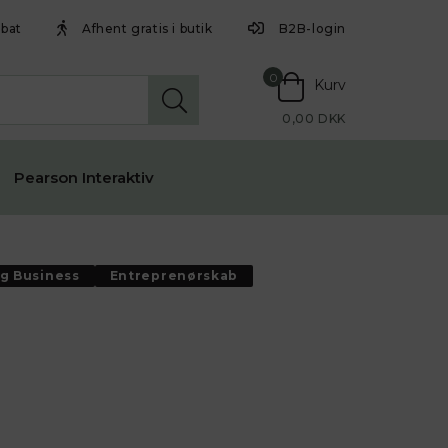
abat
Afhent gratis i butik
B2B-login
0
Kurv
0,00 DKK
Pearson Interaktiv
g Business
Entreprenørskab