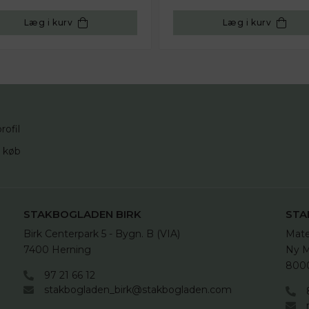
Læg i kurv
Læg i kurv
rofil
d køb
STAKBOGLADEN BIRK
STA
Birk Centerpark 5 - Bygn. B (VIA)

Mate
7400 Herning
Ny M
8000
97 21 66 12
stakbogladen_birk@stakbogladen.com