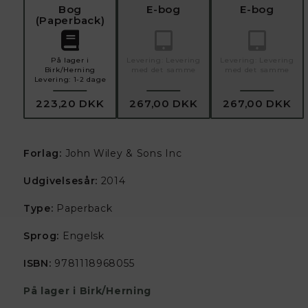
Bog
E-bog
E-bog
(
Paperback
)
På lager i
Levering:
Levering
Levering:
Levering
Birk/Herning
med det samme
med det samme
Levering:
1-2 dage
223,20 DKK
267,00 DKK
267,00 DKK
Forlag:
John Wiley & Sons Inc
Udgivelsesår:
2014
Type:
Paperback
Sprog:
Engelsk
ISBN:
9781118968055
På lager i Birk/Herning