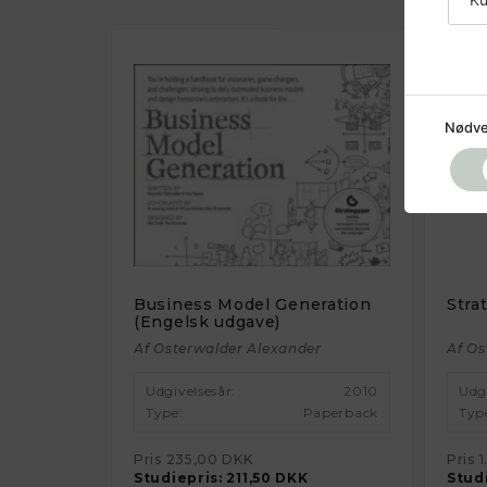
Nødve
Business Model Generation
Stra
(Engelsk udgave)
Af Osterwalder Alexander
Af Os
Udgivelsesår:
2010
Udg
Type:
Paperback
Typ
Pris
235,00 DKK
Pris
1
Studiepris:
211,50 DKK
Stud