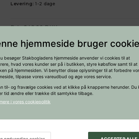
Levering:
1-2 dage
Pris
248,00 DKK
Studiepris:
223,20 DKK
nne hjemmeside bruger cooki
u besøger Stakbogladens hjemmeside anvender vi cookies til at
−
+
trere, hvad vores kunder ser på i butikken, styre købsflow samt til at
Læg i kurv
kken på hjemmesiden. Vi benytter disse oplysninger til at forbedre vo
eside, tilpasse vores vareudbud og øge vores service.
n til- og fravælge cookies ved at klikke på knapperne herunder. Du k
r tid ændre eller trække dit samtykke tilbage.
ere i vores cookiepolitik
usiness Model Generation explain how to create value propo
 challenge of every business creating compelling products
n nødvendige cookies
ACCEPTER ALLE