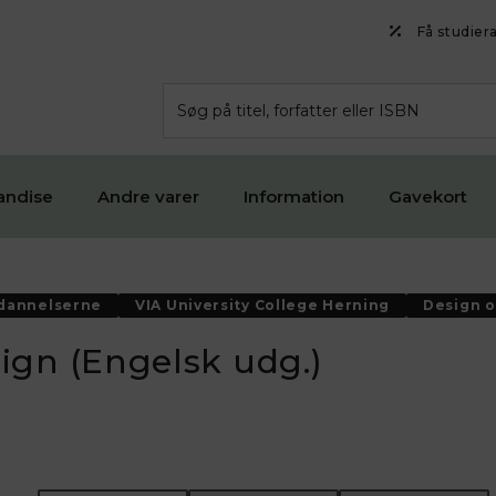
Få studier
andise
Andre varer
Information
Gavekort
ddannelserne
VIA University College Herning
Design o
ign (Engelsk udg.)