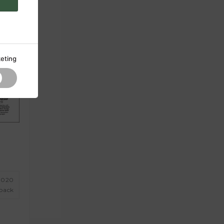
eting
2020
back