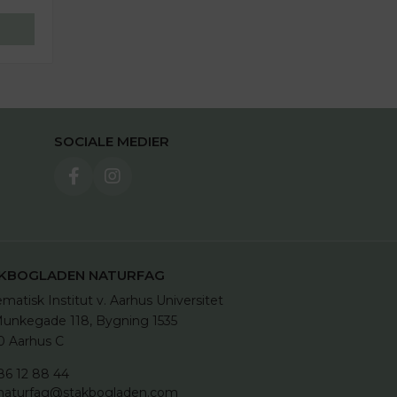
SOCIALE MEDIER
KBOGLADEN NATURFAG
matisk Institut v. Aarhus Universitet

unkegade 118, Bygning 1535

 Aarhus C
86 12 88 44
naturfag@stakbogladen.com