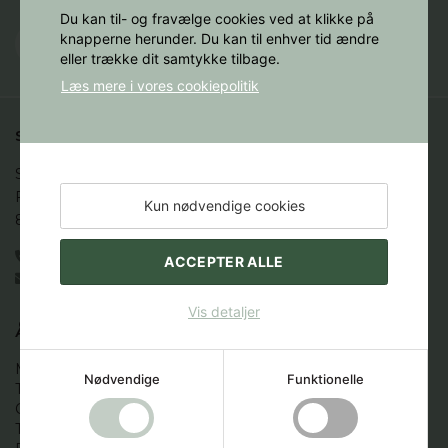
Du kan til- og fravælge cookies ved at klikke på
knapperne herunder. Du kan til enhver tid ændre
eller trække dit samtykke tilbage.
Læs mere i vores cookiepolitik
STAKBOGLADEN A/S
Studenternes Hus

Fredrik Nielsens Vej 4

Kun nødvendige cookies
8000 Aarhus C
86 12 88 44
ACCEPTER ALLE
books@stakbogladen.com
Vis detaljer
ÅBNINGSTIDER
Mandag:  9.00 - 16.00

Nødvendige
Funktionelle
Tirsdag:   9.00 - 16.00

Onsdag:  9.00 - 16.00 

Torsdag:  9.00 - 16.00
