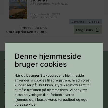
Students
Af Saunders, Mark N. K.
Udgivelsesår:
2023
Type:
Paperback
Levering:
1-2 dage
Pris
698,00 DKK
Læg i kurv
Studiepris:
628,20 DKK
Denne hjemmeside
NYTTIGE LINKS
bruger cookies
Handelsbetingelser
Når du besøger Stakbogladens hjemmeside
Cookies
anvender vi cookies til at registrere, hvad vores
Opret profil
kunder ser på i butikken, styre købsflow samt til
at måle trafikken på hjemmesiden. Vi benytter
Fortryd køb
disse oplysninger til at forbedre vores
hjemmeside, tilpasse vores vareudbud og øge
vores service.
SOCIALE MEDIER