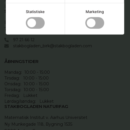
Fredag:  9.00 -16.00

Lør.-søn.: Lukket
STAKBOGLADEN BIRK
Statistiske
Marketing
Birk Centerpark 5 - Bygn. B (VIA)

7400 Herning
97 21 66 12
stakbogladen_birk@stakbogladen.com
ÅBNINGSTIDER
Mandag:  10:00 - 15:00

Tirsdag:   10:00 - 15:00

Onsdag:  10:00 - 15:00

Torsdag:  10:00 - 15:00

Fredag:   Lukket

Lørdag/søndag:   Lukket
STAKBOGLADEN NATURFAG
Matematisk Institut v. Aarhus Universitet

Ny Munkegade 118, Bygning 1535
