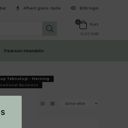
abat
Afhent gratis i butik
B2B-login
0
Kurv
0,00 DKK
Pearson Interaktiv
 og Teknologi - Herning
rnational Business
es