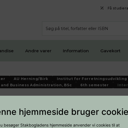
Få studier
andise
Andre varer
Information
Gavekort
ter
AU Herning/Birk
Institut for Forretningsudvikling
and Business Administration, BSc
6th semester
Inte
national Business
nne hjemmeside bruger cooki
u besøger Stakbogladens hjemmeside anvender vi cookies til at
Danish Business Law