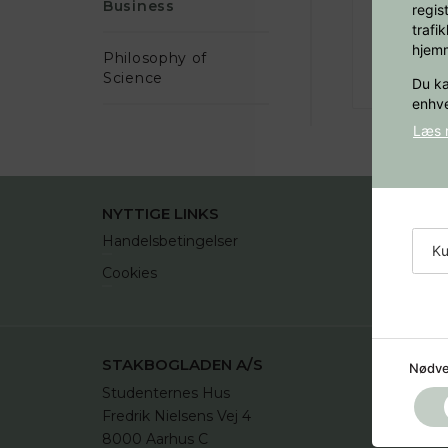
Business
regis
trafi
hjemm
Philosophy of
Science
Du ka
enhve
Læs m
NYTTIGE LINKS
Handelsbetingelser
Opret p
Ku
Cookies
Fortry
STAKBOGLADEN A/S
Nødve
Studenternes Hus

Fredrik Nielsens Vej 4

8000 Aarhus C