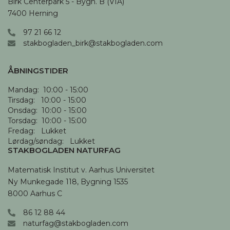
Birk Centerpark 5 - Bygn. B (VIA)

7400 Herning
97 21 66 12
stakbogladen_birk@stakbogladen.com
ÅBNINGSTIDER
Mandag:  10:00 - 15:00

Tirsdag:   10:00 - 15:00

Onsdag:  10:00 - 15:00

Torsdag:  10:00 - 15:00

Fredag:   Lukket

Lørdag/søndag:   Lukket
STAKBOGLADEN NATURFAG
Matematisk Institut v. Aarhus Universitet

Ny Munkegade 118, Bygning 1535

8000 Aarhus C
86 12 88 44
naturfag@stakbogladen.com