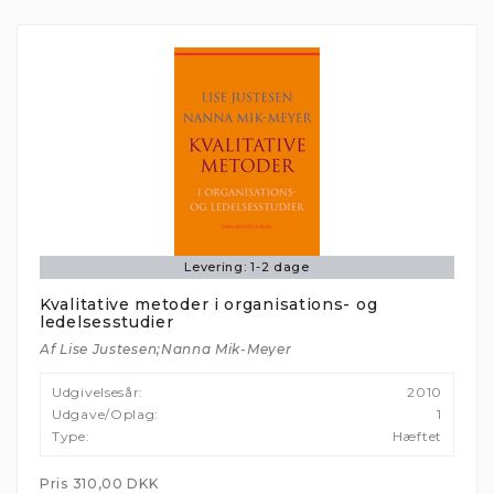
ACCEPTER ALLE
Vis detaljer
Nødvendige
Funktionelle
Statistiske
Marketing
Levering:
1-2 dage
Kvalitative metoder i organisations- og
ledelsesstudier
Af Lise Justesen;Nanna Mik-Meyer
Udgivelsesår:
2010
Udgave/oplag:
1
Type:
Hæftet
Pris
310,00 DKK