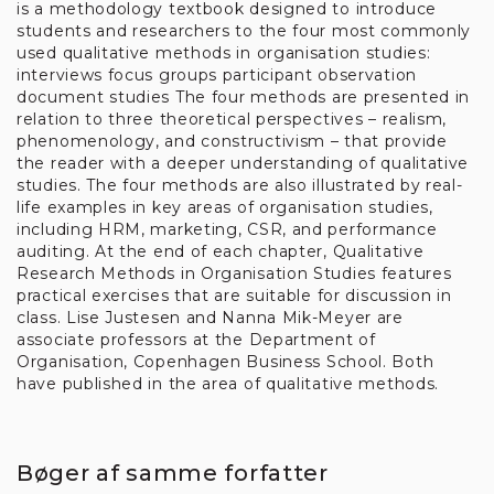
bruger cookies
is a methodology textbook designed to introduce
students and researchers to the four most commonly
used qualitative methods in organisation studies:
Når du besøger Stakbogladens hjemmeside
interviews focus groups participant observation
anvender vi cookies til at registrere, hvad vores
document studies The four methods are presented in
kunder ser på i butikken, styre købsflow samt til
relation to three theoretical perspectives – realism,
at måle trafikken på hjemmesiden. Vi benytter
phenomenology, and constructivism – that provide
disse oplysninger til at forbedre vores
the reader with a deeper understanding of qualitative
hjemmeside, tilpasse vores vareudbud og øge
studies. The four methods are also illustrated by real-
vores service.
life examples in key areas of organisation studies,
Du kan til- og fravælge cookies ved at klikke på
including HRM, marketing, CSR, and performance
knapperne herunder. Du kan til enhver tid ændre
auditing. At the end of each chapter, Qualitative
eller trække dit samtykke tilbage.
Research Methods in Organisation Studies features
practical exercises that are suitable for discussion in
Læs mere i vores cookiepolitik
class. Lise Justesen and Nanna Mik-Meyer are
associate professors at the Department of
Organisation, Copenhagen Business School. Both
have published in the area of qualitative methods.
Kun nødvendige cookies
Bøger af samme forfatter