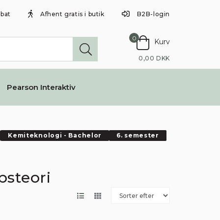
abat
Afhent gratis i butik
B2B-login
0
Kurv
0,00 DKK
Pearson Interaktiv
Kemiteknologi - Bachelor
6. semester
bsteori