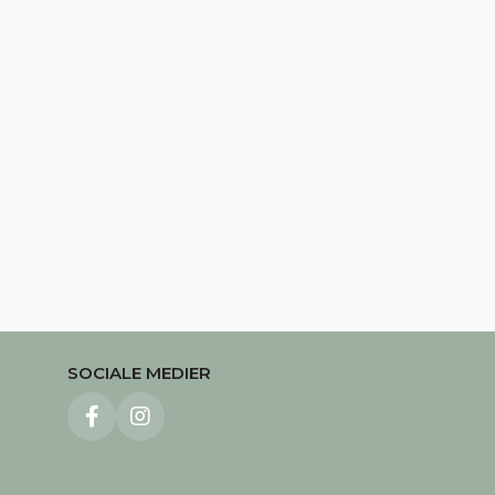
es
 måle
res
an til
SOCIALE MEDIER
eting