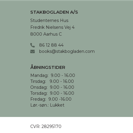
STAKBOGLADEN A/S
Studenternes Hus

Fredrik Nielsens Vej 4

8000 Aarhus C
86 12 88 44
books@stakbogladen.com
ÅBNINGSTIDER
Mandag:  9.00 - 16.00

Tirsdag:   9.00 - 16.00

Onsdag:  9.00 - 16.00 

Torsdag:  9.00 - 16.00

Fredag:  9.00 -16.00

Lør.-søn.: Lukket
CVR:
28295170