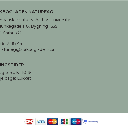
KBOGLADEN NATURFAG
matisk Institut v. Aarhus Universitet

unkegade 118, Bygning 1535

 Aarhus C
86 12 88 44
naturfag@stakbogladen.com
INGSTIDER
og tors.: Kl. 10-15 

ge dage: Lukket