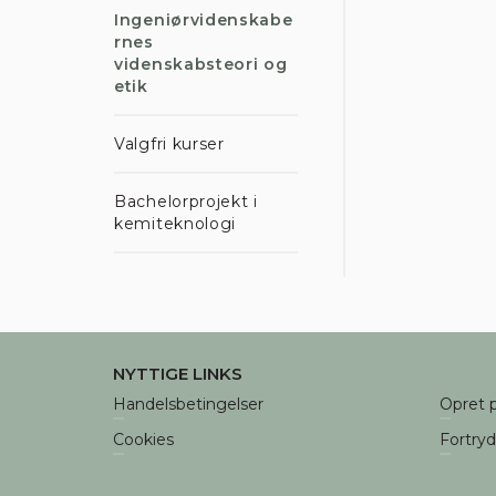
De
Ingeniørvidenskabe
rnes
Når d
videnskabsteori og
regis
etik
trafi
hjemm
Valgfri kurser
Du ka
enhve
Bachelorprojekt i
Læs m
kemiteknologi
Ku
NYTTIGE LINKS
Handelsbetingelser
Opret p
Cookies
Fortry
Nødve