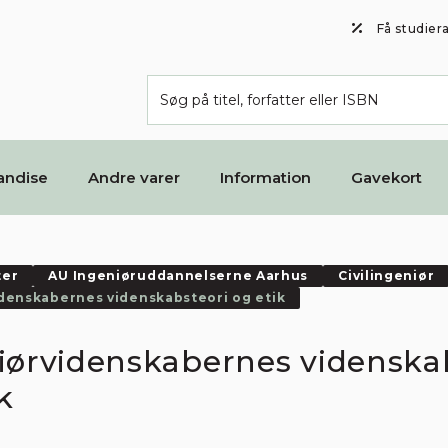
Få studier
andise
Andre varer
Information
Gavekort
ter
AU Ingeniøruddannelserne Aarhus
Civilingeniør
denskabernes videnskabsteori og etik
iørvidenskabernes videnska
k