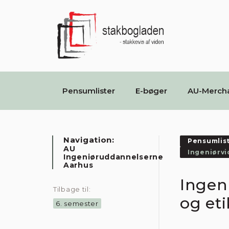
Pensumlister
E-bøger
AU-Merch
Navigation:
Pensumlis
AU
Ingeniørvi
Ingeniøruddannelserne
Aarhus
Ingen
Tilbage til:
og eti
6. semester