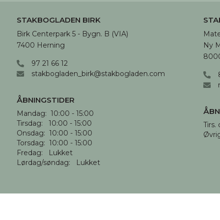
STAKBOGLADEN BIRK
STA
Birk Centerpark 5 - Bygn. B (VIA)

Mate
7400 Herning
Ny M
8000
97 21 66 12
stakbogladen_birk@stakbogladen.com
ÅBNINGSTIDER
ÅBN
Mandag:  10:00 - 15:00

Tirsdag:   10:00 - 15:00

Tirs. 
Onsdag:  10:00 - 15:00

Øvri
Torsdag:  10:00 - 15:00

Fredag:   Lukket

Lørdag/søndag:   Lukket