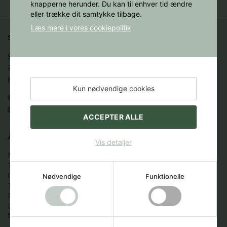
knapperne herunder. Du kan til enhver tid ændre
eller trække dit samtykke tilbage.
Læs mere i vores cookiepolitik
STAKBOGLADEN A/S
Studenternes Hus

Fredrik Nielsens Vej 4

8000 Aarhus C
Kun nødvendige cookies
86 12 88 44
books@stakbogladen.com
ACCEPTER ALLE
ÅBNINGSTIDER
Vis detaljer
Mandag:  9.00 - 16.00

Tirsdag:   9.00 - 16.00

Onsdag:  9.00 - 16.00 

Nødvendige
Funktionelle
Torsdag:  9.00 - 16.00

Fredag:  9.00 -16.00

Lør.-søn.: Lukket
STAKBOGLADEN BIRK