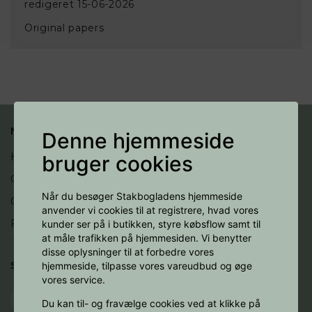
redigeret 15-06-2026
Original papers
NYTTIGE LINKS
Denne hjemmeside
Handelsbetingelser
bruger cookies
Cookies
Når du besøger Stakbogladens hjemmeside
Opret profil
anvender vi cookies til at registrere, hvad vores
Fortryd køb
kunder ser på i butikken, styre købsflow samt til
at måle trafikken på hjemmesiden. Vi benytter
disse oplysninger til at forbedre vores
SOCIALE MEDIER
hjemmeside, tilpasse vores vareudbud og øge
vores service.
Du kan til- og fravælge cookies ved at klikke på