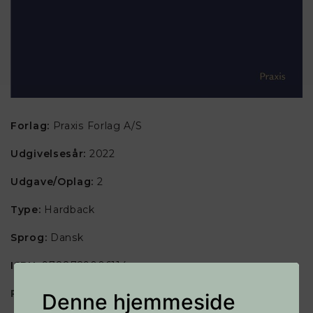
Forlag:
Praxis Forlag A/S
Udgivelsesår:
2022
Udgave/Oplag:
2
Type:
Hardback
Sprog:
Dansk
ISBN:
9788729006114
På lager i Aarhus
Denne hjemmeside