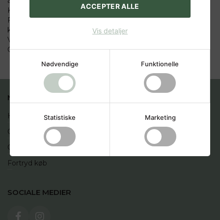
ajourført. Indhold: Kemiske reaktioners hastigheder
ACCEPTER ALLE
Kemisk ligevægt Syre-basereaktioner Carbonhydrider
Funktionelle grupper og stofklasser i den organiske
kemi Isomeri Kosten - kemisk set Uorganisk kemi
Vis detaljer
Vigtige uorganiske nitrogenforbindelser
Chromatografi
Nødvendige
Funktionelle
NYTTIGE LINKS
Handelsbetingelser
Statistiske
Marketing
Cookies
Opret profil
Fortryd køb
SOCIALE MEDIER