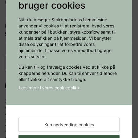
bruger cookies
Levering:
1-2 dage
Når du besøger Stakbogladens hjemmeside
anvender vi cookies til at registrere, hvad vores
Pris
325,00 DKK
kunder ser på i butikken, styre købsflow samt til
Studiepris:
292,50 DKK
at måle trafikken på hjemmesiden. Vi benytter
disse oplysninger til at forbedre vores
hjemmeside, tilpasse vores vareudbud og øge
vores service.
−
+
Læg i kurv
Du kan til- og fravælge cookies ved at klikke på
knapperne herunder. Du kan til enhver tid ændre
eller trække dit samtykke tilbage.
Beskrivelse
Læs mere i vores cookiepolitik
Sammen med Basiskemi C dækker Basiskemi B
kernestoffet på B-niveauet. Denne nye udgaves
vigtigste ændring er tilførslen af et kapitel om
chromatografi, som nu er indeholdt i læreplanen på B-
Kun nødvendige cookies
niveauet. Desuden er tegninger og fotos er ændret,
hvor det har været hensigtsmæssigt, ligesom data er