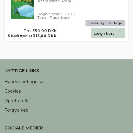
Af Houston, Paul L
Udgivelsesår:
2006
Type:
Paperback
Levering:
1-2 dage
Pris
350,00 DKK
Læg i kurv
Studiepris:
315,00 DKK
NYTTIGE LINKS
Handelsbetingelser
Cookies
Opret profil
Fortryd køb
SOCIALE MEDIER