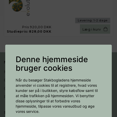
Levering:
1-2 dage
Pris
920,00 DKK
Læg i kurv
Studiepris:
828,00 DKK
Denne hjemmeside
NYTTIGE LINKS
bruger cookies
Handelsbetingelser
Cookies
Når du besøger Stakbogladens hjemmeside
anvender vi cookies til at registrere, hvad vores
Opret profil
kunder ser på i butikken, styre købsflow samt til
at måle trafikken på hjemmesiden. Vi benytter
Fortryd køb
disse oplysninger til at forbedre vores
hjemmeside, tilpasse vores vareudbud og øge
vores service.
SOCIALE MEDIER