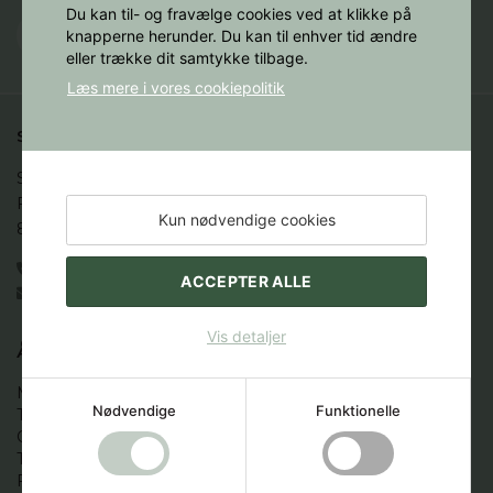
Du kan til- og fravælge cookies ved at klikke på
knapperne herunder. Du kan til enhver tid ændre
eller trække dit samtykke tilbage.
Læs mere i vores cookiepolitik
STAKBOGLADEN A/S
Studenternes Hus

Fredrik Nielsens Vej 4

Kun nødvendige cookies
8000 Aarhus C
86 12 88 44
ACCEPTER ALLE
books@stakbogladen.com
Vis detaljer
ÅBNINGSTIDER
Mandag:  9.00 - 16.00

Nødvendige
Funktionelle
Tirsdag:   9.00 - 16.00

Onsdag:  9.00 - 16.00 

Torsdag:  9.00 - 16.00

Fredag:  9.00 -16.00
