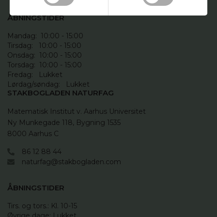
ÅBNINGSTIDER
Mandag:  10:00 - 15:00

Tirsdag:   10:00 - 15:00

Onsdag:  10:00 - 15:00

Torsdag:  10:00 - 15:00

Fredag:   Lukket

Lørdag/søndag:   Lukket
STAKBOGLADEN NATURFAG
Matematisk Institut v. Aarhus Universitet

Ny Munkegade 118, Bygning 1535

8000 Aarhus C
86 12 88 44
naturfag@stakbogladen.com
ÅBNINGSTIDER
Tirs. og tors.: Kl. 10-15 

Øvrige dage: Lukket