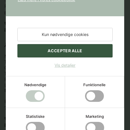
Fredrik Nielsens Vej 4

8000 Aarhus C
86 12 88 44
books@stakbogladen.com
Kun nødvendige cookies
ÅBNINGSTIDER
ACCEPTER ALLE
Mandag:  9.00 - 16.00

Tirsdag:   9.00 - 16.00

Vis detaljer
Onsdag:  9.00 - 16.00 

Torsdag:  9.00 - 16.00

Fredag:  9.00 -16.00

Nødvendige
Funktionelle
Lør.-søn.: Lukket
STAKBOGLADEN BIRK
Birk Centerpark 5 - Bygn. B (VIA)

7400 Herning
Statistiske
Marketing
97 21 66 12
stakbogladen_birk@stakbogladen.com