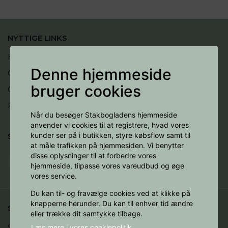
NYTTIGE LINKS
Handelsbetingelser
Denne hjemmeside
Cookies
bruger cookies
Opret profil
Fortryd køb
Når du besøger Stakbogladens hjemmeside
anvender vi cookies til at registrere, hvad vores
kunder ser på i butikken, styre købsflow samt til
SOCIALE MEDIER
at måle trafikken på hjemmesiden. Vi benytter
disse oplysninger til at forbedre vores
hjemmeside, tilpasse vores vareudbud og øge
vores service.
Du kan til- og fravælge cookies ved at klikke på
knapperne herunder. Du kan til enhver tid ændre
STAKBOGLADEN A/S
eller trække dit samtykke tilbage.
Læs mere i vores cookiepolitik
Studenternes Hus
