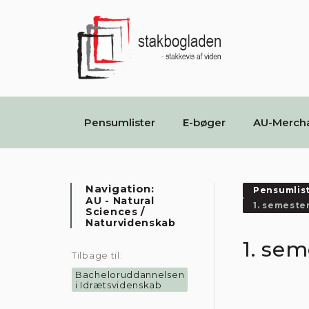
Pensumlister
E-bøger
AU-Merch
Navigation:
Pensumlis
AU - Natural
1. semeste
Sciences /
Naturvidenskab
1. sem
Tilbage til:
Bacheloruddannelsen
i Idrætsvidenskab