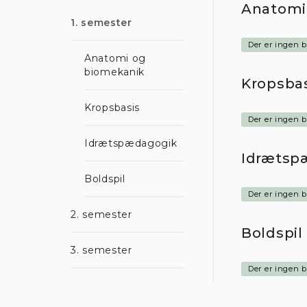
Anatomi
1. semester
Der er ingen 
De
Anatomi og
biomekanik
Kropsbas
Når d
regis
Kropsbasis
trafi
Der er ingen 
hjemm
Idrætspædagogik
Du ka
Idrætsp
enhve
Boldspil
Læs m
Der er ingen 
2. semester
Boldspil
3. semester
Der er ingen b
Ku