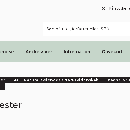
Få studier
andise
Andre varer
Information
Gavekort
ter
AU - Natural Sciences / Naturvidenskab
Bacheloru
r
ester