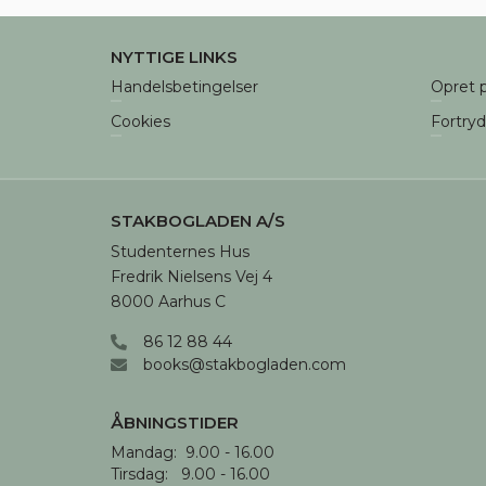
NYTTIGE LINKS
Nødve
Handelsbetingelser
Opret p
Cookies
Fortry
STAKBOGLADEN A/S
Studenternes Hus

Fredrik Nielsens Vej 4

8000 Aarhus C
86 12 88 44
books@stakbogladen.com
ÅBNINGSTIDER
Mandag:  9.00 - 16.00

Tirsdag:   9.00 - 16.00
