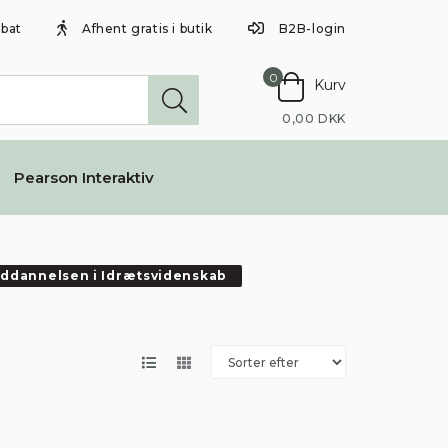
abat
Afhent gratis i butik
B2B-login
0
Kurv
0,00 DKK
Pearson Interaktiv
ddannelsen i Idrætsvidenskab