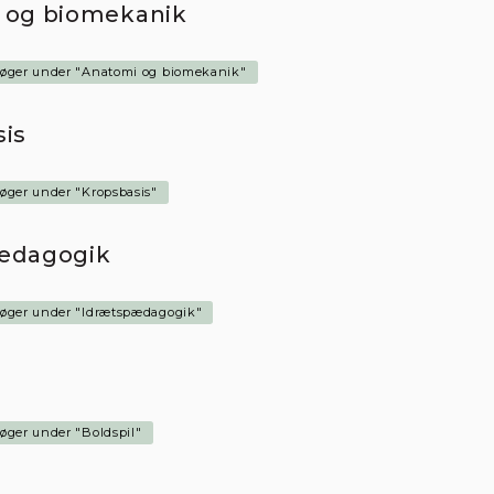
 og biomekanik
bøger under "Anatomi og biomekanik"
nne hjemmeside bruger cooki
is
u besøger Stakbogladens hjemmeside anvender vi cookies til at
trere, hvad vores kunder ser på i butikken, styre købsflow samt til at
kken på hjemmesiden. Vi benytter disse oplysninger til at forbedre vo
bøger under "Kropsbasis"
eside, tilpasse vores vareudbud og øge vores service.
n til- og fravælge cookies ved at klikke på knapperne herunder. Du k
ædagogik
r tid ændre eller trække dit samtykke tilbage.
ere i vores cookiepolitik
bøger under "Idrætspædagogik"
øger under "Boldspil"
n nødvendige cookies
ACCEPTER ALLE
Vis detaljer