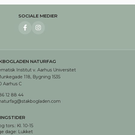
SOCIALE MEDIER
eting
KBOGLADEN NATURFAG
matisk Institut v. Aarhus Universitet

unkegade 118, Bygning 1535

 Aarhus C
86 12 88 44
naturfag@stakbogladen.com
INGSTIDER
og tors.: Kl. 10-15 

ge dage: Lukket