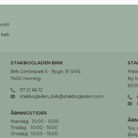
ndige
Funktionelle
Statistiske
Mark
rofil
d køb
STAKBOGLADEN BIRK
STA
Birk Centerpark 5 - Bygn. B (VIA)

Mate
7400 Herning
Ny M
8000
97 21 66 12
stakbogladen_birk@stakbogladen.com
ÅBNINGSTIDER
ÅBN
Mandag:  10:00 - 15:00

Tirsdag:   10:00 - 15:00

Tirs. 
Onsdag:  10:00 - 15:00

Øvri