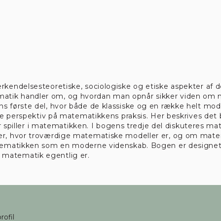
kendelsesteoretiske, sociologiske og etiske aspekter af
matematik handler om, og hvordan man opnår sikker viden
første del, hvor både de klassiske og en række helt moder
e perspektiv på matematikkens praksis. Her beskrives det 
 spiller i matematikken. I bogens tredje del diskuteres mat
, hvor troværdige matematiske modeller er, og om matema
ematikken som en moderne videnskab. Bogen er designet 
ad matematik egentlig er.
rofil