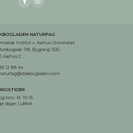
KBOGLADEN NATURFAG
matisk Institut v. Aarhus Universitet

unkegade 118, Bygning 1535

 Aarhus C
86 12 88 44
naturfag@stakbogladen.com
INGSTIDER
og tors.: Kl. 10-15 

ge dage: Lukket