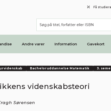
Få studier
andise
Andre varer
Information
Gavekort
turvidenskab
Bacheloruddannelse Matematik
3. seme
tikkens videnskabsteori
Kragh Sørensen