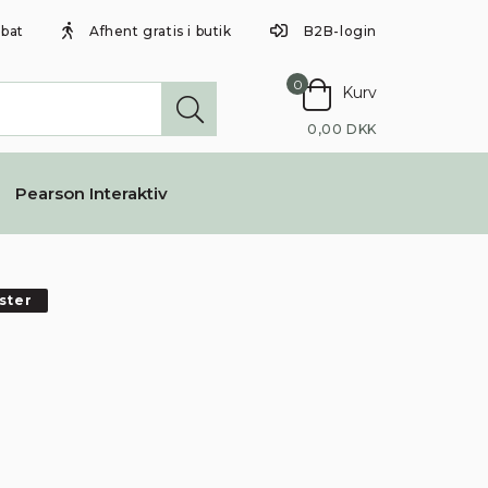
abat
Afhent gratis i butik
B2B-login
0
Kurv
0,00 DKK
Pearson Interaktiv
ster