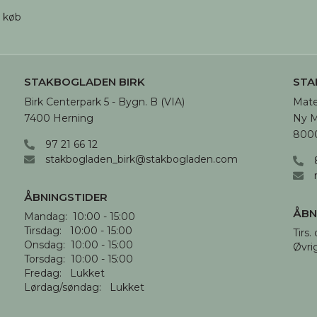
d køb
STAKBOGLADEN BIRK
STA
Birk Centerpark 5 - Bygn. B (VIA)

Mate
7400 Herning
Ny M
8000
97 21 66 12
stakbogladen_birk@stakbogladen.com
ÅBNINGSTIDER
ÅBN
Mandag:  10:00 - 15:00

Tirsdag:   10:00 - 15:00

Tirs. 
Onsdag:  10:00 - 15:00

Øvri
Torsdag:  10:00 - 15:00

Fredag:   Lukket

Lørdag/søndag:   Lukket