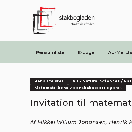
Pensumlister
E-bøger
AU-Merch
Pensumlister
AU - Natural Sciences / Na
Matematikkens videnskabsteori og etik
Invitation til matema
Af Mikkel Willum Johansen, Henrik 