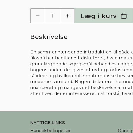
−
+
Læg i kurv
Beskrivelse
En sammenhængende introduktion til både er
filosofi har traditionelt diskuteret, hvad 
grundlæggende spørgsmål behandles i bogens 
bogens anden del gives et nyt og forfriskend
få ideer, og hvilken rolle matematiske beviser
moderne samfund. Bogen diskuterer herunder
nuanceret og mangesidet beskrivelse af mat
af enhver, der er interesseret i at forstå, hv
NYTTIGE LINKS
Handelsbetingelser
Opret p