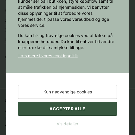
kunder ser på i butikken, styre købsflow samt til
at måle trafikken på hjemmesiden. Vi benytter
Handelsbetingelser
disse oplysninger til at forbedre vores
hjemmeside, tilpasse vores vareudbud og øge
Cookies
vores service.
Opret profil
Du kan til- og fravælge cookies ved at klikke på
Fortryd køb
knapperne herunder. Du kan til enhver tid ændre
eller trække dit samtykke tilbage.
Læs mere i vores cookiepolitik
SOCIALE MEDIER
Kun nødvendige cookies
STAKBOGLADEN A/S
ACCEPTER ALLE
Studenternes Hus

Fredrik Nielsens Vej 4

Vis detaljer
8000 Aarhus C