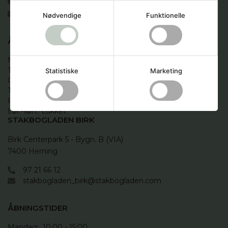
86 12 88 44
books@stakbogladen.com
Nødvendige
Funktionelle
ÅBNINGSTIDER
Mandag:  9.00 - 16.00

Tirsdag:   9.00 - 16.00

Statistiske
Marketing
Onsdag:  9.00 - 16.00 

Torsdag:  9.00 - 16.00

Fredag:  9.00 -16.00

Lør.-søn.: Lukket
STAKBOGLADEN BIRK
Birk Centerpark 5 - Bygn. B (VIA)

7400 Herning
97 21 66 12
stakbogladen_birk@stakbogladen.com
ÅBNINGSTIDER
Mandag:  10:00 - 15:00
