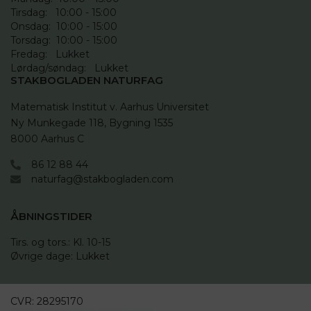
Tirsdag:   10:00 - 15:00

Onsdag:  10:00 - 15:00

Torsdag:  10:00 - 15:00

Fredag:   Lukket

Lørdag/søndag:   Lukket
STAKBOGLADEN NATURFAG
Matematisk Institut v. Aarhus Universitet

Ny Munkegade 118, Bygning 1535

8000 Aarhus C
86 12 88 44
naturfag@stakbogladen.com
ÅBNINGSTIDER
Tirs. og tors.: Kl. 10-15 

Øvrige dage: Lukket
CVR:
28295170