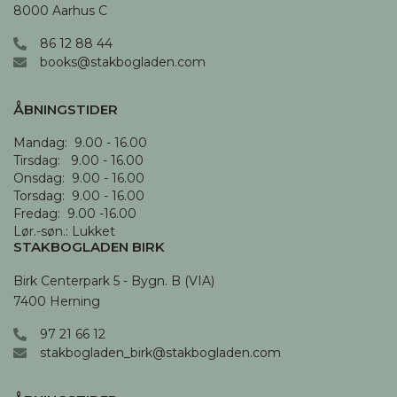
8000 Aarhus C
86 12 88 44
books@stakbogladen.com
Kun nødvendige cookies
ÅBNINGSTIDER
ACCEPTER ALLE
Mandag:  9.00 - 16.00

Tirsdag:   9.00 - 16.00

Onsdag:  9.00 - 16.00 

Vis detaljer
Torsdag:  9.00 - 16.00

Fredag:  9.00 -16.00

Lør.-søn.: Lukket
Nødvendige
Funktionelle
STAKBOGLADEN BIRK
Birk Centerpark 5 - Bygn. B (VIA)

7400 Herning
97 21 66 12
Statistiske
Marketing
stakbogladen_birk@stakbogladen.com