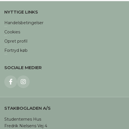
NYTTIGE LINKS
Handelsbetingelser
Cookies
Denne hjemmeside
Opret profil
bruger cookies
Fortryd køb
Når du besøger Stakbogladens hjemmeside
anvender vi cookies til at registrere, hvad vores
SOCIALE MEDIER
kunder ser på i butikken, styre købsflow samt til
at måle trafikken på hjemmesiden. Vi benytter
disse oplysninger til at forbedre vores
hjemmeside, tilpasse vores vareudbud og øge
vores service.
Du kan til- og fravælge cookies ved at klikke på
STAKBOGLADEN A/S
knapperne herunder. Du kan til enhver tid ændre
eller trække dit samtykke tilbage.
Studenternes Hus

Læs mere i vores cookiepolitik
Fredrik Nielsens Vej 4
