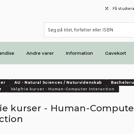
Få studier
andise
Andre varer
Information
Gavekort
ter
AU - Natural Sciences / Naturvidenskab
Bacheloru
r
Valgfrie kurser - Human-Computer Interaction
rie kurser - Human-Compute
ction