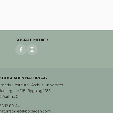
SOCIALE MEDIER
KBOGLADEN NATURFAG
matisk Institut v. Aarhus Universitet

unkegade 118, Bygning 1535

 Aarhus C
86 12 88 44
naturfag@stakbogladen.com