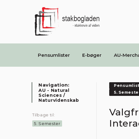
Pensumlister
E-bøger
AU-Merch
Navigation:
Pensumlis
AU - Natural
5. Semeste
Sciences /
Naturvidenskab
Valgf
Tilbage til:
Intera
5. Semester