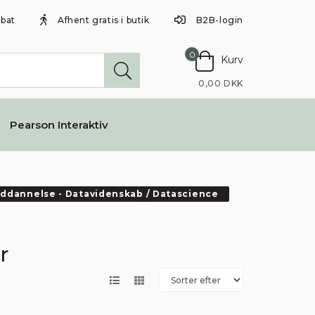
abat
Afhent gratis i butik
B2B-login
0
Kurv
0,00 DKK
Pearson Interaktiv
ddannelse - Datavidenskab / Datascience
r