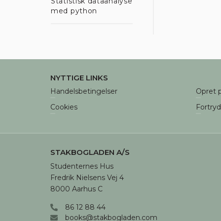
Statistisk dataanalyse
med python
NYTTIGE LINKS
Handelsbetingelser
Opret p
Cookies
Fortry
STAKBOGLADEN A/S
Studenternes Hus

Fredrik Nielsens Vej 4

8000 Aarhus C
86 12 88 44
books@stakbogladen.com