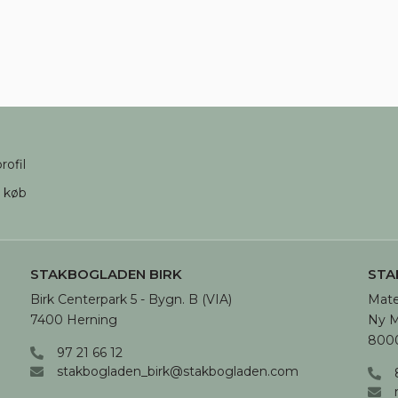
rofil
d køb
STAKBOGLADEN BIRK
STA
Birk Centerpark 5 - Bygn. B (VIA)

Mate
7400 Herning
Ny M
8000
97 21 66 12
stakbogladen_birk@stakbogladen.com