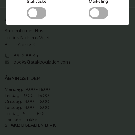
Statistiske
Marketing
STAKBOGLADEN A/S
Studenternes Hus

Fredrik Nielsens Vej 4

8000 Aarhus C
86 12 88 44
books@stakbogladen.com
ÅBNINGSTIDER
Mandag:  9.00 - 16.00

Tirsdag:   9.00 - 16.00

Onsdag:  9.00 - 16.00 

Torsdag:  9.00 - 16.00

Fredag:  9.00 -16.00

Lør.-søn.: Lukket
STAKBOGLADEN BIRK