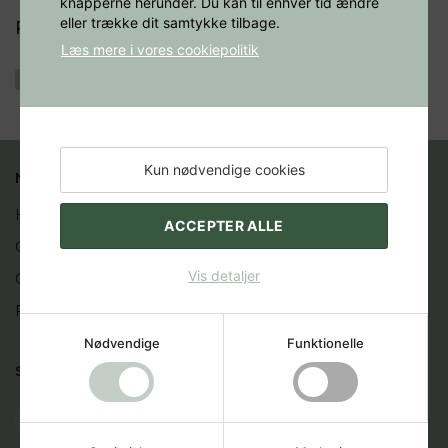
knapperne herunder. Du kan til enhver tid ændre
eller trække dit samtykke tilbage.
Patologi 1
Læs mere i vores cookiepolitik
Der er ingen bøger under "Patologi 1"
Kun nødvendige cookies
NYTTIGE LINKS
Handelsbetingelser
ACCEPTER ALLE
Cookies
Vis detaljer
Opret profil
Fortryd køb
Nødvendige
Funktionelle
SOCIALE MEDIER