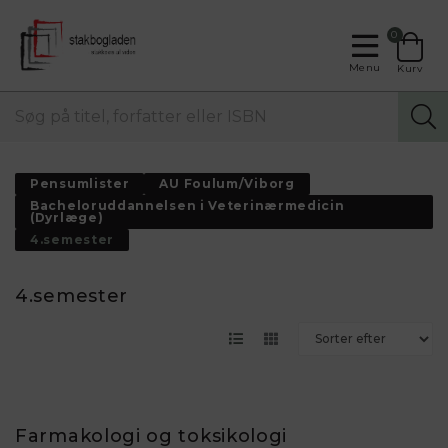
0
Menu
Kurv
Pensumlister
AU Foulum/Viborg
Bacheloruddannelsen i Veterinærmedicin
(Dyrlæge)
4.semester
4.semester
Farmakologi og toksikologi