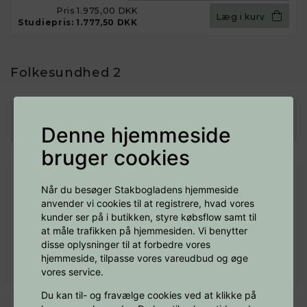
Pris
1.975,00 DKK
Læg i kurv
Studiepris:
1.777,50 DKK
Folkesundhed 2
revideret 15-12-2025
Denne hjemmeside
bruger cookies
Food Microbiology
Af Matthews Karl R.
Når du besøger Stakbogladens hjemmeside
anvender vi cookies til at registrere, hvad vores
kunder ser på i butikken, styre købsflow samt til
Udgivelsesår:
2024
at måle trafikken på hjemmesiden. Vi benytter
Type:
Paperback
disse oplysninger til at forbedre vores
Levering:
1-2 dage
hjemmeside, tilpasse vores vareudbud og øge
Pris
1.215,00 DKK
Læg i kurv
vores service.
Studiepris:
1.093,50 DKK
Du kan til- og fravælge cookies ved at klikke på