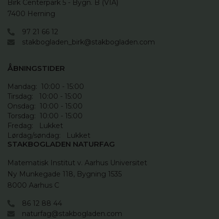
Birk Centerpark 5 - Bygn. B (VIA)

7400 Herning
97 21 66 12
stakbogladen_birk@stakbogladen.com
ÅBNINGSTIDER
Mandag:  10:00 - 15:00

Tirsdag:   10:00 - 15:00

Onsdag:  10:00 - 15:00

Torsdag:  10:00 - 15:00

Fredag:   Lukket

Lørdag/søndag:   Lukket
STAKBOGLADEN NATURFAG
Matematisk Institut v. Aarhus Universitet

Ny Munkegade 118, Bygning 1535

8000 Aarhus C
86 12 88 44
naturfag@stakbogladen.com