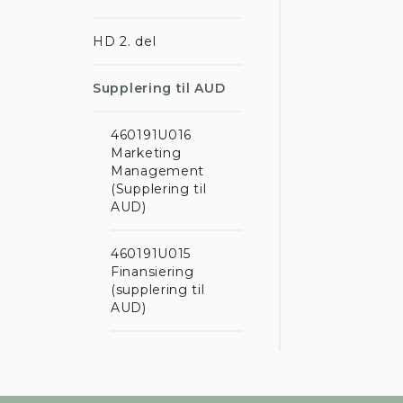
enhve
Læs m
HD 2. del
Supplering til AUD
460191U016
Ku
Marketing
Management
(Supplering til
AUD)
Nødve
460191U015
Finansiering
(supplering til
AUD)