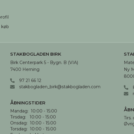
rofil
d køb
STAKBOGLADEN BIRK
STA
Birk Centerpark 5 - Bygn. B (VIA)

Mate
7400 Herning
Ny M
8000
97 21 66 12
stakbogladen_birk@stakbogladen.com
ÅBNINGSTIDER
ÅBN
Mandag:  10:00 - 15:00

Tirsdag:   10:00 - 15:00

Tirs. 
Onsdag:  10:00 - 15:00

Øvri
Torsdag:  10:00 - 15:00
