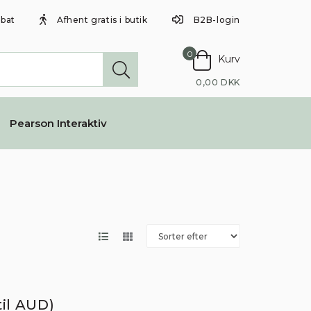
abat
Afhent gratis i butik
B2B-login
0
Kurv
0,00 DKK
Pearson Interaktiv
il AUD)