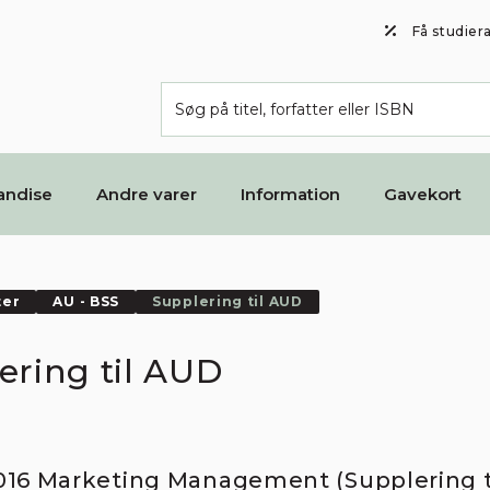
Få studier
andise
Andre varer
Information
Gavekort
ter
AU - BSS
Supplering til AUD
ering til AUD
16 Marketing Management (Supplering t