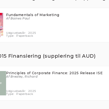
Fundamentals of Marketing
Af Baines Paul
Udgivelsesår:
2025
Type:
Paperback
15 Finansiering (supplering til AUD)
nne hjemmeside bruger cooki
Principles of Corporate Finance: 2025 Release ISE
Af Brealey, Richard
u besøger Stakbogladens hjemmeside anvender vi cookies til at
trere, hvad vores kunder ser på i butikken, styre købsflow samt til at
Udgivelsesår:
2025
kken på hjemmesiden. Vi benytter disse oplysninger til at forbedre vo
Type:
Paperback
eside, tilpasse vores vareudbud og øge vores service.
n til- og fravælge cookies ved at klikke på knapperne herunder. Du k