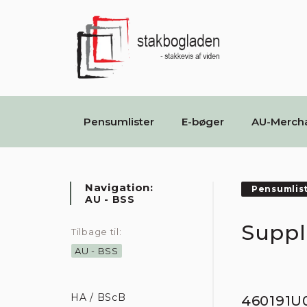
Pensumlister
E-bøger
AU-Merch
Navigation:
Pensumlis
AU - BSS
Suppl
Tilbage til:
AU - BSS
HA / BScB
460191U0