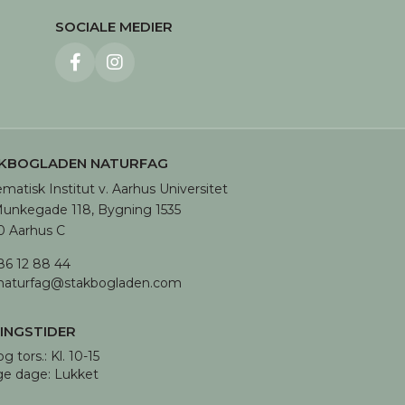
SOCIALE MEDIER
KBOGLADEN NATURFAG
matisk Institut v. Aarhus Universitet

unkegade 118, Bygning 1535

 Aarhus C
86 12 88 44
naturfag@stakbogladen.com
INGSTIDER
og tors.: Kl. 10-15 

ge dage: Lukket