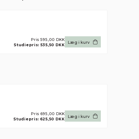
Pris
595,00 DKK
Læg i kurv
Studiepris:
535,50 DKK
es
 måle
Pris
695,00 DKK
Læg i kurv
Studiepris:
625,50 DKK
res
an til