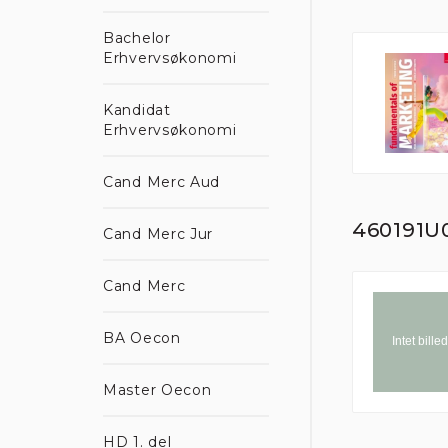
Bachelor
Erhvervsøkonomi
Kandidat
Erhvervsøkonomi
Cand Merc Aud
460191U0
Cand Merc Jur
Cand Merc
De
BA Oecon
Når d
regis
trafi
Master Oecon
hjemm
Du ka
HD 1. del