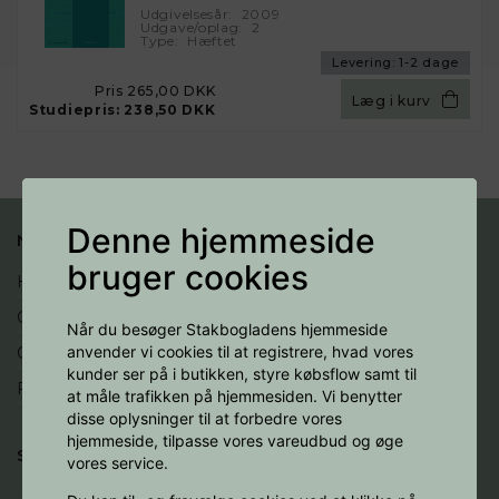
Udgivelsesår:
2009
Udgave/oplag:
2
Type:
Hæftet
Levering:
1-2 dage
Pris
265,00 DKK
Læg i kurv
Studiepris:
238,50 DKK
Denne hjemmeside
NYTTIGE LINKS
bruger cookies
Handelsbetingelser
Cookies
Når du besøger Stakbogladens hjemmeside
anvender vi cookies til at registrere, hvad vores
Opret profil
kunder ser på i butikken, styre købsflow samt til
Fortryd køb
at måle trafikken på hjemmesiden. Vi benytter
disse oplysninger til at forbedre vores
hjemmeside, tilpasse vores vareudbud og øge
SOCIALE MEDIER
vores service.