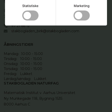
STAKBOGLADEN BIRK
Statistiske
Marketing
Birk Centerpark 5 - Bygn. B (VIA)

7400 Herning
97 21 66 12
stakbogladen_birk@stakbogladen.com
ÅBNINGSTIDER
Mandag:  10:00 - 15:00

Tirsdag:   10:00 - 15:00

Onsdag:  10:00 - 15:00

Torsdag:  10:00 - 15:00

Fredag:   Lukket

Lørdag/søndag:   Lukket
STAKBOGLADEN NATURFAG
Matematisk Institut v. Aarhus Universitet

Ny Munkegade 118, Bygning 1535

8000 Aarhus C