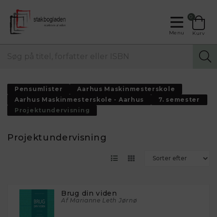
0
Menu
Kurv
Pensumlister
Aarhus Maskinmesterskole
Aarhus Maskinmesterskole - Aarhus
7. semester
Projektundervisning
Projektundervisning
Brug din viden
Af Marianne Leth Jørnø