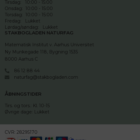
Tirsdag:   10:00 - 15:00

Onsdag:  10:00 - 15:00

Torsdag:  10:00 - 15:00

Fredag:   Lukket

Lørdag/søndag:   Lukket
STAKBOGLADEN NATURFAG
Matematisk Institut v. Aarhus Universitet

Ny Munkegade 118, Bygning 1535

8000 Aarhus C
86 12 88 44
naturfag@stakbogladen.com
ÅBNINGSTIDER
Tirs. og tors.: Kl. 10-15 

Øvrige dage: Lukket
CVR:
28295170