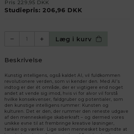
Pris
229,95 DKK
Studiepris:
206,96 DKK
−
+
Læg i kurv
Beskrivelse
Kunstig intelligens, også kaldet AI, vil fuldkommen
revolutionere verden, som vi kender den. Med AI’s
indtog er der ét område, der er vigtigere end noget
andet at vende sig imod, hvis vi for alvor vil forstå
hvilke konsekvenser, faldgruber og potentialer, som
den kunstige intelligens rummer: Kunsten og
kulturen. Det er den, der rummer den reneste udgave
af den menneskelige skaberkraft – og dermed vores
unikke evne til at frembringe kreative løsninger,
tanker og værker. Lige siden mennesket begyndte at