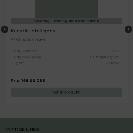
Levering:
Levering med det samme
Kunstig intelligens
Previous
Nex
Af Christian Have
Udgivelsesår:
2023
Udgave/oplag:
1. Ebogsudgave
Type:
EBook
Pris:
168,00 DKK
Gå til produkt
NYTTIGE LINKS