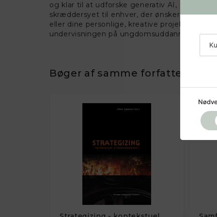
og klar til at udforske generativ AI, tilbyder
skræddersyet til enhver, der ønsker at mestr
eller dine personlige, kreative projekter.Med
undervisningen på ungdomsuddannelser og 
Ku
Bøger af samme forfatter
Nødve
Strategizing - kontekstuel
Samf