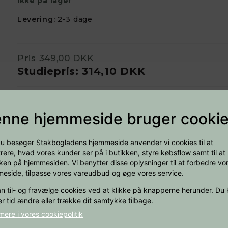
Ikke på lager
Levering:
2-3 dage
Pris
349,00 DKK
Studiepris:
314,10 DKK
nne hjemmeside bruger cooki
−
+
Læg i kurv
u besøger Stakbogladens hjemmeside anvender vi cookies til at
trere, hvad vores kunder ser på i butikken, styre købsflow samt til at
kken på hjemmesiden. Vi benytter disse oplysninger til at forbedre vo
eside, tilpasse vores vareudbud og øge vores service.
kunst med Prompt engineering – en grundbog, den første
n til- og fravælge cookies ved at klikke på knapperne herunder. Du k
igere i og udnytte potentialet i de tre førende AI-sprogmo
r tid ændre eller trække dit samtykke tilbage.
omptingteknikker gør bogen dig i stand til at udforme mål
r og gøre dig mere effektiv. Til hver af de 24 teknikker f
ere i vores cookiepolitik
nteragere med AI.Uanset om du allerede er dygtig og søger a