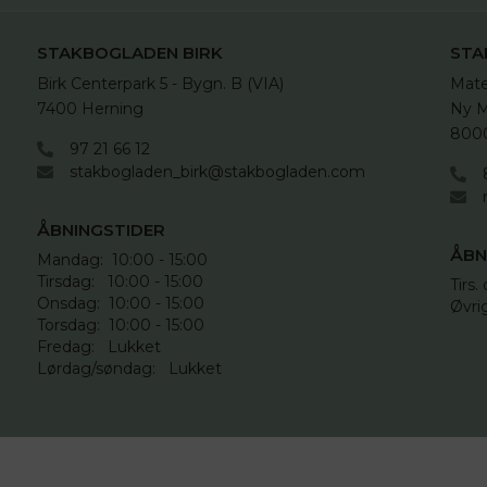
STAKBOGLADEN BIRK
STA
Birk Centerpark 5 - Bygn. B (VIA)

Mate
7400 Herning
Ny M
8000
97 21 66 12
stakbogladen_birk@stakbogladen.com
ÅBNINGSTIDER
ÅBN
Mandag:  10:00 - 15:00

Tirsdag:   10:00 - 15:00

Tirs. 
Onsdag:  10:00 - 15:00

Øvri
Torsdag:  10:00 - 15:00

Fredag:   Lukket

Lørdag/søndag:   Lukket