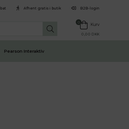
abat
Afhent gratis i butik
B2B-login
0
Kurv
0,00 DKK
Pearson Interaktiv