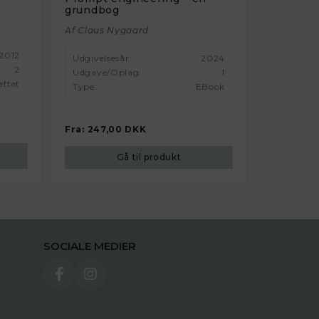
grundbog
Af Claus Nygaard
2012
Udgivelsesår:
2024
2
Udgave/oplag:
1
ftet
Type:
EBook
Fra:
247,00 DKK
Gå til produkt
SOCIALE MEDIER