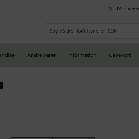
Få studier
andise
Andre varer
Information
Gavekort