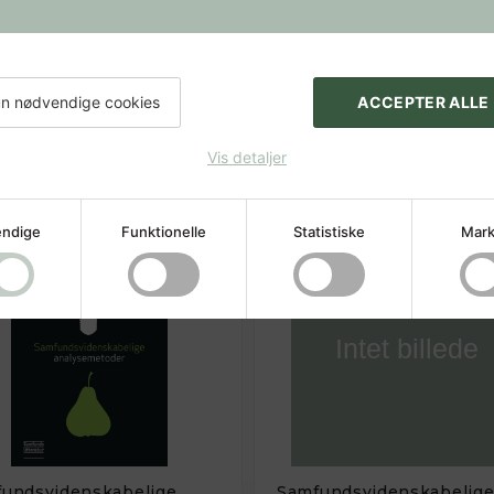
 denne bog værdifuld indsigt og praktiske strategier for at
e kunsten at kommunikere med AI, uanset om du bruger det i
 sin pædagogiske struktur, klare progression og tilgængelig
videregående uddannelser.
n nødvendige cookies
ACCEPTER ALLE
Vis detaljer
ndige
Funktionelle
Statistiske
Mark
undsvidenskabelige
Samfundsvidenskabelig