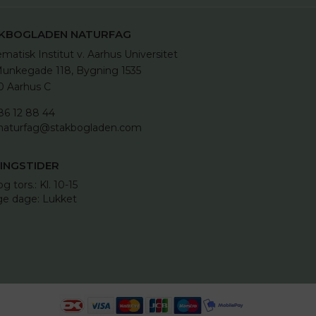
KBOGLADEN NATURFAG
matisk Institut v. Aarhus Universitet

unkegade 118, Bygning 1535

 Aarhus C
86 12 88 44
naturfag@stakbogladen.com
INGSTIDER
og tors.: Kl. 10-15 

ge dage: Lukket