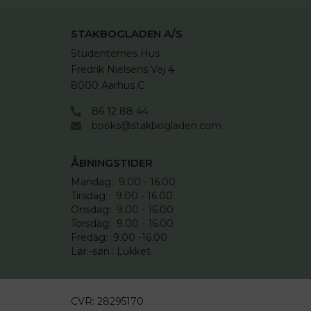
STAKBOGLADEN A/S
Studenternes Hus

Fredrik Nielsens Vej 4

8000 Aarhus C
86 12 88 44
books@stakbogladen.com
ÅBNINGSTIDER
Mandag:  9.00 - 16.00

Tirsdag:   9.00 - 16.00

Onsdag:  9.00 - 16.00 

Torsdag:  9.00 - 16.00

Fredag:  9.00 -16.00

Lør.-søn.: Lukket
CVR:
28295170