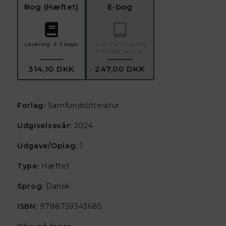
Bog
(
Hæftet
)
E-bog
Levering:
2-3 dage
Levering:
Levering
med det samme
314,10 DKK
247,00 DKK
Forlag:
Samfundslitteratur
Udgivelsesår:
2024
Udgave/Oplag:
1
Type:
Hæftet
Sprog:
Dansk
ISBN:
9788759343685