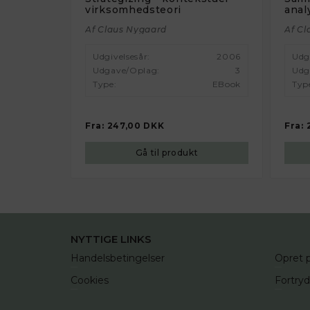
virksomhedsteori
anal
Af Claus Nygaard
Af Cl
Udgivelsesår:
2006
Udg
Udgave/oplag:
3
Udg
Type:
EBook
Typ
Fra:
247,00 DKK
Fra:
Gå til produkt
NYTTIGE LINKS
Handelsbetingelser
Opret p
Cookies
Fortry