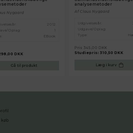
ysemetoder
analysemetoder
Af Claus Nygaard
aus Nygaard
Udgivelsesår:
ivelsesår:
2012
Udgave/oplag:
ave/oplag:
1
Type:
Hæ
e:
EBook
Pris
345,00 DKK
Studiepris:
310,50 DKK
298,00 DKK
Læg i kurv
Gå til produkt
rofil
d køb