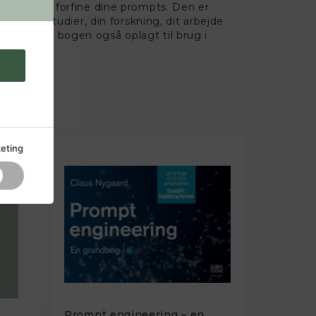
 opbygge og forfine dine prompts. Den er
 dine studier, din forskning, dit arbejde
e sprog er bogen også oplagt til brug i
eting
e
Prompt engineering – en