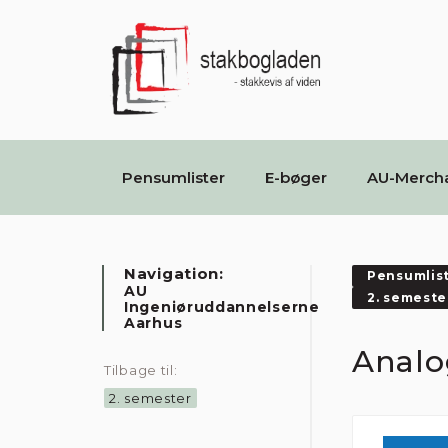
Pensumlister
E-bøger
AU-Merch
Navigation:
Pensumlis
AU
2. semeste
Ingeniøruddannelserne
Aarhus
Analo
Tilbage til:
2. semester