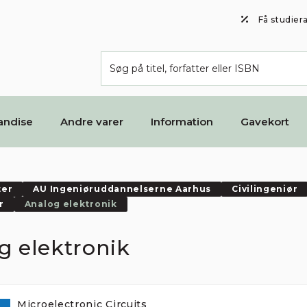
Få studier
andise
Andre varer
Information
Gavekort
ter
AU Ingeniøruddannelserne Aarhus
Civilingeniør
r
Analog elektronik
g elektronik
Microelectronic Circuits