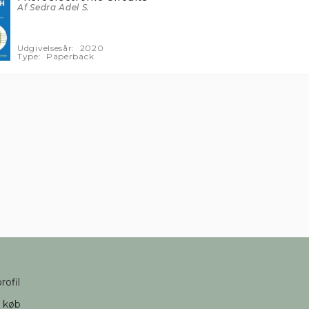
Af Sedra Adel S.
Udgivelsesår:
2020
Type:
Paperback
rofil
d køb