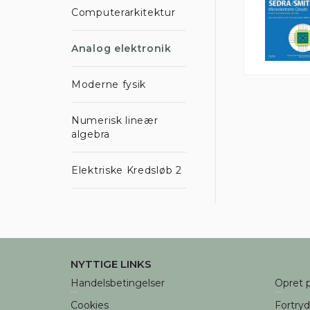
Computerarkitektur
Analog elektronik
Moderne fysik
Numerisk lineær
algebra
Elektriske Kredsløb 2
NYTTIGE LINKS
Handelsbetingelser
Opret p
Cookies
Fortry