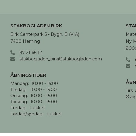
STAKBOGLADEN BIRK
STA
Birk Centerpark 5 - Bygn. B (VIA)

Mate
7400 Herning
Ny M
8000
97 21 66 12
stakbogladen_birk@stakbogladen.com
ÅBNINGSTIDER
ÅBN
Mandag:  10:00 - 15:00

Tirsdag:   10:00 - 15:00

Tirs. 
Onsdag:  10:00 - 15:00

Øvri
Torsdag:  10:00 - 15:00

Fredag:   Lukket

Lørdag/søndag:   Lukket