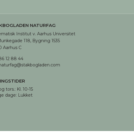
KBOGLADEN NATURFAG
matisk Institut v. Aarhus Universitet

unkegade 118, Bygning 1535

 Aarhus C
86 12 88 44
naturfag@stakbogladen.com
INGSTIDER
og tors.: Kl. 10-15 

ge dage: Lukket