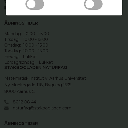
97 21 66 12
stakbogladen_birk@stakbogladen.com
ÅBNINGSTIDER
Mandag:  10:00 - 15:00

Tirsdag:   10:00 - 15:00

Onsdag:  10:00 - 15:00

Torsdag:  10:00 - 15:00

Fredag:   Lukket

Lørdag/søndag:   Lukket
STAKBOGLADEN NATURFAG
Matematisk Institut v. Aarhus Universitet

Ny Munkegade 118, Bygning 1535

8000 Aarhus C
86 12 88 44
naturfag@stakbogladen.com
ÅBNINGSTIDER