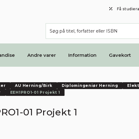
Få studier
andise
Andre varer
Information
Gavekort
ter
AU Herning/Birk
Diplomingeniør Herning
Elek
r
EEH1PRO1-01 Projekt 1
RO1-01 Projekt 1