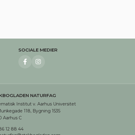
SOCIALE MEDIER
KBOGLADEN NATURFAG
matisk Institut v. Aarhus Universitet

unkegade 118, Bygning 1535

 Aarhus C
86 12 88 44