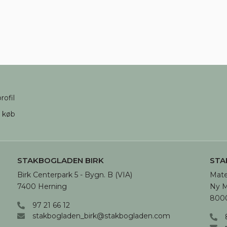
rofil
d køb
STAKBOGLADEN BIRK
STA
Birk Centerpark 5 - Bygn. B (VIA)

Mate
7400 Herning
Ny M
8000
97 21 66 12
stakbogladen_birk@stakbogladen.com