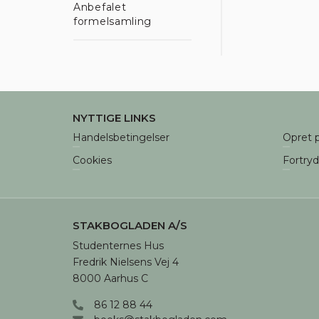
Anbefalet
formelsamling
NYTTIGE LINKS
Handelsbetingelser
Opret p
Cookies
Fortry
STAKBOGLADEN A/S
Studenternes Hus

Fredrik Nielsens Vej 4

8000 Aarhus C
86 12 88 44