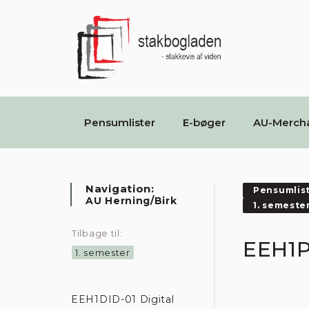
Pensumlister
E-bøger
AU-Merch
Navigation:
Pensumlis
AU Herning/Birk
1. semeste
Tilbage til:
EEH1P
1. semester
EEH1DID-01 Digital