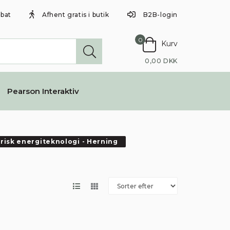
abat
Afhent gratis i butik
B2B-login
0
Kurv
0,00 DKK
Pearson Interaktiv
trisk energiteknologi - Herning